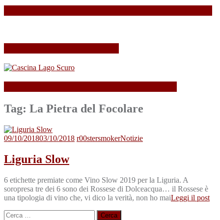
SPAGNOLLI strizza l’occhio alla Valle della Marna
Il mio Merano Wine Festival
Cascina Lago Scuro, sei troppo (Beau)fort!
Tag:
La Pietra del Focolare
09/10/2018
03/10/2018
r00stersmoker
Notizie
Liguria Slow
6 etichette premiate come Vino Slow 2019 per la Liguria. A
soropresa tre dei 6 sono dei Rossese di Dolceacqua… il Rossese è
una tipologia di vino che, vi dico la verità, non ho mai
Leggi il post
Ricerca