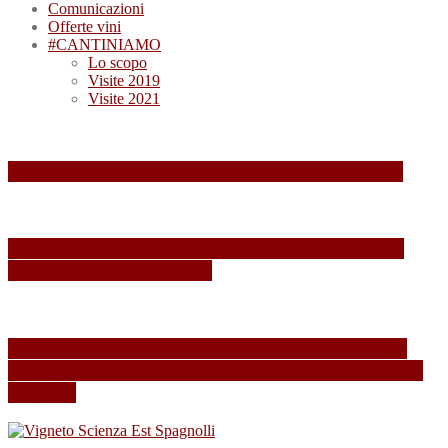
Comunicazioni
Offerte vini
#CANTINIAMO
Lo scopo
Visite 2019
Visite 2021
Summa 2026: quando il vino diventa esperienza
Summa 2025: Una Giornata Indimenticabile tra
Vini, Paesaggi e Passione
Esperienza indimenticabile al SUMMA 2024: Un
Weekend Immersi nel Mondo del Vino presso Alois
Lageder