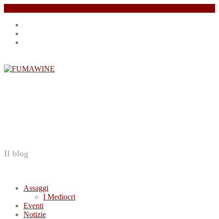
Salta
Instagram
il
profile
Facebook
contenuto
profile
Twitter
profile
FUMAWINE
Il blog
Assaggi
I Mediocri
Eventi
Notizie