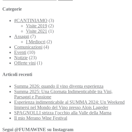
per:
Categorie
#CANTINIAMO
(3)
Visite 2019
(2)
Visite 2021
(1)
Assaggi
(7)
I Mediocri
(2)
Comunicazioni
(4)
Eventi
(10)
Notizie
(23)
Offerte vini
(1)
Articoli recenti
Summa 2026: quando il vino diventa esperienza
Summa 2025: Una Giornata Indimenticabile tra Vini,
Paesaggi e Passione
Esperienza indimenticabile al SUMMA 2024: Un Weekend
Immersi nel Mondo del Vino presso Alois Lageder
SPAGNOLLI strizza l’occhio alla Valle della Marna
Il mio Merano Wine Festival
Segui @FUMAWINE su Instagram