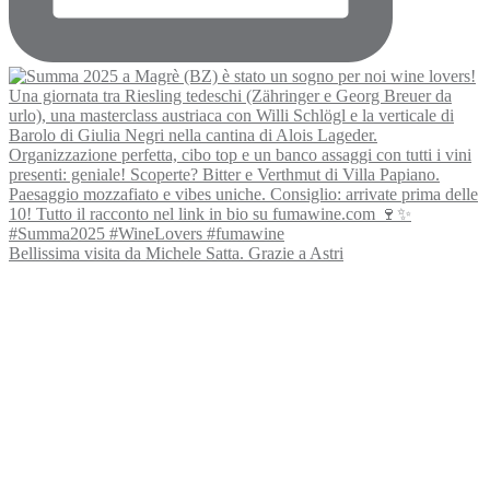
Bellissima visita da Michele Satta. Grazie a Astri