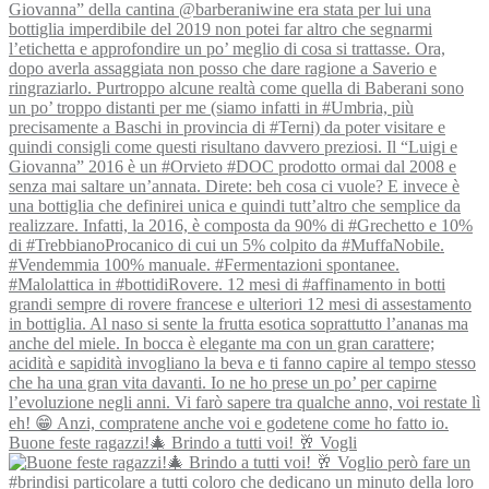
Buone feste ragazzi!🎄 Brindo a tutti voi! 🥂 Vogli