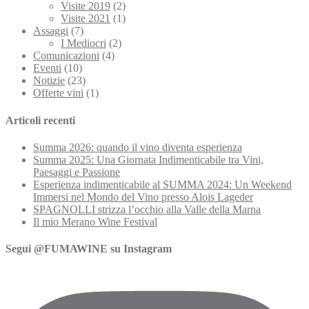
Visite 2019
(2)
Visite 2021
(1)
Assaggi
(7)
I Mediocri
(2)
Comunicazioni
(4)
Eventi
(10)
Notizie
(23)
Offerte vini
(1)
Articoli recenti
Summa 2026: quando il vino diventa esperienza
Summa 2025: Una Giornata Indimenticabile tra Vini,
Paesaggi e Passione
Esperienza indimenticabile al SUMMA 2024: Un Weekend
Immersi nel Mondo del Vino presso Alois Lageder
SPAGNOLLI strizza l’occhio alla Valle della Marna
Il mio Merano Wine Festival
Segui @FUMAWINE su Instagram