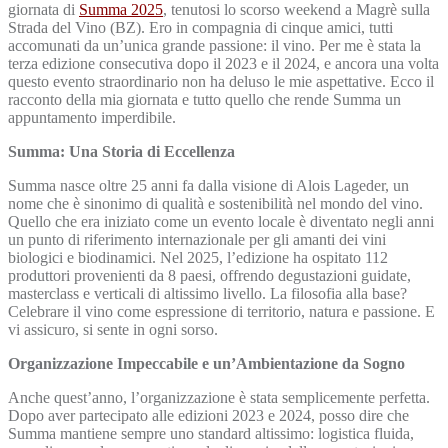
giornata di
Summa 2025
, tenutosi lo scorso weekend a Magrè sulla
Strada del Vino (BZ). Ero in compagnia di cinque amici, tutti
accomunati da un’unica grande passione: il vino. Per me è stata la
terza edizione consecutiva dopo il 2023 e il 2024, e ancora una volta
questo evento straordinario non ha deluso le mie aspettative. Ecco il
racconto della mia giornata e tutto quello che rende Summa un
appuntamento imperdibile.
Summa: Una Storia di Eccellenza
Summa nasce oltre 25 anni fa dalla visione di Alois Lageder, un
nome che è sinonimo di qualità e sostenibilità nel mondo del vino.
Quello che era iniziato come un evento locale è diventato negli anni
un punto di riferimento internazionale per gli amanti dei vini
biologici e biodinamici. Nel 2025, l’edizione ha ospitato 112
produttori provenienti da 8 paesi, offrendo degustazioni guidate,
masterclass e verticali di altissimo livello. La filosofia alla base?
Celebrare il vino come espressione di territorio, natura e passione. E
vi assicuro, si sente in ogni sorso.
Organizzazione Impeccabile e un’Ambientazione da Sogno
Anche quest’anno, l’organizzazione è stata semplicemente perfetta.
Dopo aver partecipato alle edizioni 2023 e 2024, posso dire che
Summa mantiene sempre uno standard altissimo: logistica fluida,