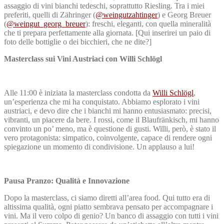
assaggio di vini bianchi tedeschi, soprattutto Riesling. Tra i miei
preferiti, quelli di Zähringer (
@weingutzahtinger
) e Georg Breuer
(
@weingut_georg_breuer
): freschi, eleganti, con quella mineralità
che ti prepara perfettamente alla giornata. [Qui inserirei un paio di
foto delle bottiglie o dei bicchieri, che ne dite?]
Masterclass sui Vini Austriaci con Willi Schlögl
Alle 11:00 è iniziata la masterclass condotta da
Willi Schlögl
,
un’esperienza che mi ha conquistato. Abbiamo esplorato i vini
austriaci, e devo dire che i bianchi mi hanno entusiasmato: precisi,
vibranti, un piacere da bere. I rossi, come il Blaufränkisch, mi hanno
convinto un po’ meno, ma è questione di gusti. Willi, però, è stato il
vero protagonista: simpatico, coinvolgente, capace di rendere ogni
spiegazione un momento di condivisione. Un applauso a lui!
Pausa Pranzo: Qualità e Innovazione
Dopo la masterclass, ci siamo diretti all’area food. Qui tutto era di
altissima qualità, ogni piatto sembrava pensato per accompagnare i
vini. Ma il vero colpo di genio? Un banco di assaggio con tutti i vini