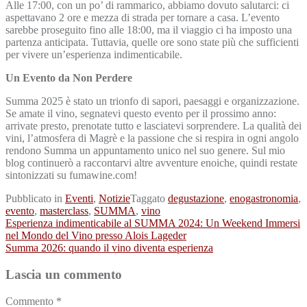
Alle 17:00, con un po’ di rammarico, abbiamo dovuto salutarci: ci
aspettavano 2 ore e mezza di strada per tornare a casa. L’evento
sarebbe proseguito fino alle 18:00, ma il viaggio ci ha imposto una
partenza anticipata. Tuttavia, quelle ore sono state più che sufficienti
per vivere un’esperienza indimenticabile.
Un Evento da Non Perdere
Summa 2025 è stato un trionfo di sapori, paesaggi e organizzazione.
Se amate il vino, segnatevi questo evento per il prossimo anno:
arrivate presto, prenotate tutto e lasciatevi sorprendere. La qualità dei
vini, l’atmosfera di Magrè e la passione che si respira in ogni angolo
rendono Summa un appuntamento unico nel suo genere. Sul mio
blog continuerò a raccontarvi altre avventure enoiche, quindi restate
sintonizzati su fumawine.com!
Pubblicato in
Eventi
,
Notizie
Taggato
degustazione
,
enogastronomia
,
evento
,
masterclass
,
SUMMA
,
vino
Navigazione
Esperienza indimenticabile al SUMMA 2024: Un Weekend Immersi
nel Mondo del Vino presso Alois Lageder
articoli
Summa 2026: quando il vino diventa esperienza
Lascia un commento
Commento
*