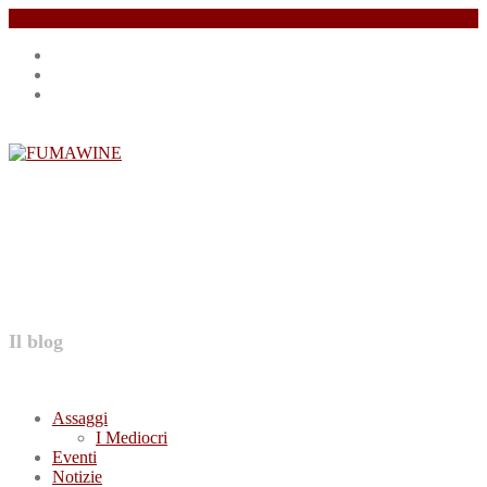
Salta
Instagram
il
profile
Facebook
contenuto
profile
Twitter
profile
FUMAWINE
Il blog
Assaggi
I Mediocri
Eventi
Notizie