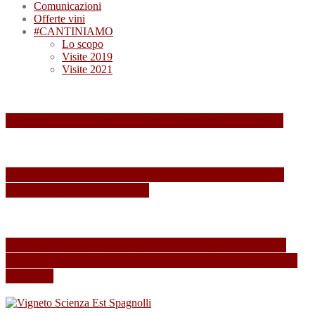
Comunicazioni
Offerte vini
#CANTINIAMO
Lo scopo
Visite 2019
Visite 2021
Summa 2026: quando il vino diventa esperienza
Summa 2025: Una Giornata Indimenticabile tra
Vini, Paesaggi e Passione
Esperienza indimenticabile al SUMMA 2024: Un
Weekend Immersi nel Mondo del Vino presso Alois
Lageder