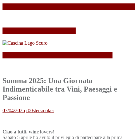
SPAGNOLLI strizza l’occhio alla Valle della Marna
Il mio Merano Wine Festival
Cascina Lago Scuro, sei troppo (Beau)fort!
Summa 2025: Una Giornata
Indimenticabile tra Vini, Paesaggi e
Passione
07/04/2025
r00stersmoker
Ciao a tutti, wine lovers!
Sabato 5 aprile ho avuto il privilegio di partecipare alla prima