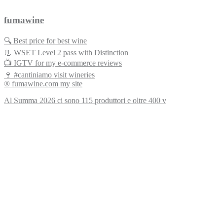
fumawine
🔍 Best price for best wine
📃 WSET Level 2 pass with Distinction
📺 IGTV for my e-commerce reviews
🍷 #cantiniamo visit wineries
® fumawine.com my site
Al Summa 2026 ci sono 115 produttori e oltre 400 v