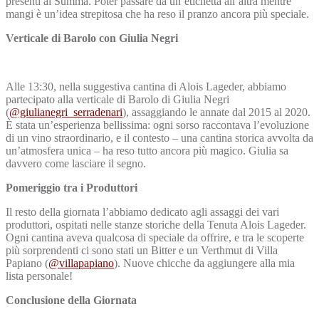
presenti al Summa. Poter passare da un’etichetta all’altra mentre
mangi è un’idea strepitosa che ha reso il pranzo ancora più speciale.
Verticale di Barolo con Giulia Negri
Alle 13:30, nella suggestiva cantina di Alois Lageder, abbiamo
partecipato alla verticale di Barolo di Giulia Negri
(
@giulianegri_serradenari
), assaggiando le annate dal 2015 al 2020.
È stata un’esperienza bellissima: ogni sorso raccontava l’evoluzione
di un vino straordinario, e il contesto – una cantina storica avvolta da
un’atmosfera unica – ha reso tutto ancora più magico. Giulia sa
davvero come lasciare il segno.
Pomeriggio tra i Produttori
Il resto della giornata l’abbiamo dedicato agli assaggi dei vari
produttori, ospitati nelle stanze storiche della Tenuta Alois Lageder.
Ogni cantina aveva qualcosa di speciale da offrire, e tra le scoperte
più sorprendenti ci sono stati un Bitter e un Verthmut di Villa
Papiano (
@villapapiano
). Nuove chicche da aggiungere alla mia
lista personale!
Conclusione della Giornata