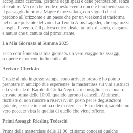
accoglienza calorosa, gestione degli spazi e delle prenotazioni senza
sbavature. Ma ciò che rende questo evento unico è l’ambientazione:
il paesaggio intorno a Magrè è mozzafiato, con vigneti che si
perdono all’orizzonte e un paese che per un weekend si trasforma
nel cuore pulsante del vino. La Tenuta Alois Lageder, che organizza
e ospita l’evento, è il palcoscenico ideale: un mix di storia, eleganza
e natura che ti cattura dal primo istante.
La Mia Giornata al Summa 2025
Ecco com’è andata la mia giornata, un vero viaggio tra assaggi,
scoperte e momenti indimenticabili.
Arrivo e Check-in
Grazie al mio ingresso stampa, sono arrivato presto e ho potuto
prenotare in anticipo due esperienze: la masterclass sui vini austriaci
e la verticale di Barolo di Giulia Negri. Un consiglio spassionato:
arrivate prima delle 10:00, quando aprono i cancelli. Altrimenti
rischiate di non riuscire a riservarvi un posto per le degustazioni
guidate, le visite in cantina o le masterclass. E credetemi, sarebbe un
vero peccato vista la qualità di quello che viene offerto.
Primi Assaggi: Riesling Tedeschi
Prima della masterclass delle 11:00, ci siamo concessi qualche