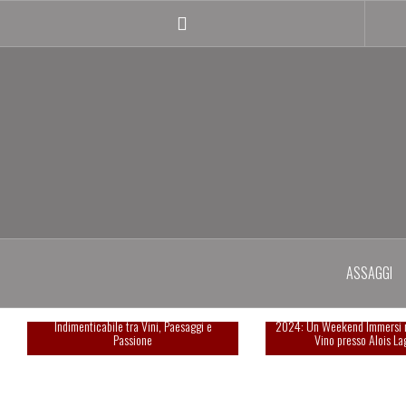
Salta
il
Instagram
contenuto
profile
ASSAGGI
Summa 2025: Una Giornata
Esperienza indimenticabi
Indimenticabile tra Vini, Paesaggi e
2024: Un Weekend Immersi 
Passione
Vino presso Alois La