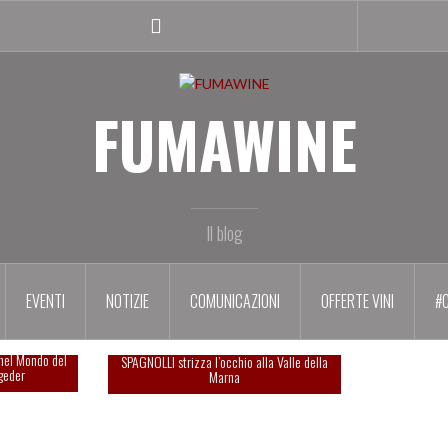
Facebook
profile
FUMAWINE
Il blog
EVENTI
NOTIZIE
COMUNICAZIONI
OFFERTE VINI
#
le al SUMMA
nel Mondo del
SPAGNOLLI strizza l’occhio alla Valle della
geder
Marna