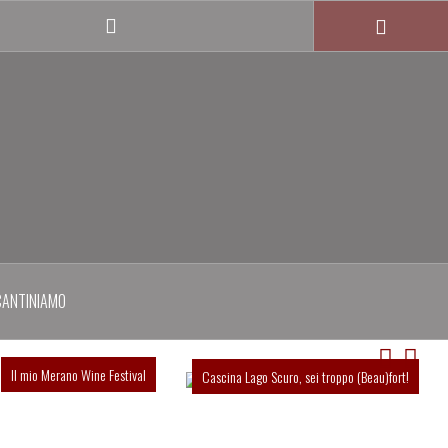
Twitter
profile
CANTINIAMO
Il mio Merano Wine Festival
Cascina Lago Scuro, sei troppo (Beau)fort!