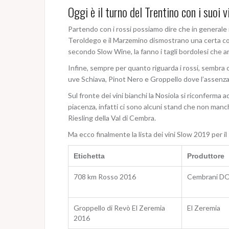
Oggi è il turno del Trentino con i suoi
Partendo con i rossi possiamo dire che in generale il l
Teroldego e il Marzemino dismostrano una certa cont
secondo Slow Wine, la fanno i tagli bordolesi che a
Infine, sempre per quanto riguarda i rossi, sembra c
uve Schiava, Pinot Nero e Groppello dove l’assenza
Sul fronte dei vini bianchi la Nosiola si riconferma a
piacenza, infatti ci sono alcuni stand che non manche
Riesling della Val di Cembra.
Ma ecco finalmente la lista dei vini Slow 2019 per il
Etichetta
Produttore
708 km Rosso 2016
Cembrani D
Groppello di Revò El Zeremia
El Zeremia
2016