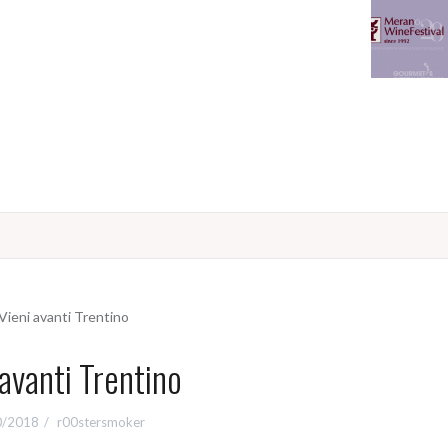
 avanti Trentino
0/2018
r00stersmoker