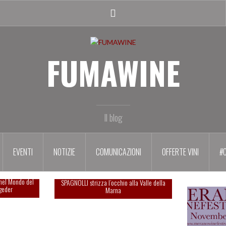
Facebook
profile
FUMAWINE
Il blog
EVENTI
NOTIZIE
COMUNICAZIONI
OFFERTE VINI
#
le al SUMMA
nel Mondo del
SPAGNOLLI strizza l’occhio alla Valle della
geder
Marna