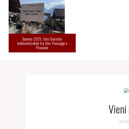
Summa 2025: Una Giornata
Indimenticabile tra Vini, Paesaggi e
Passione
Vieni
25/1