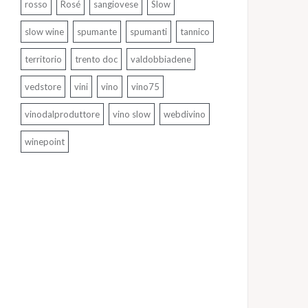
rosso
Rosé
sangiovese
Slow
slow wine
spumante
spumanti
tannico
territorio
trento doc
valdobbiadene
vedstore
vini
vino
vino75
vinodalproduttore
vino slow
webdivino
winepoint