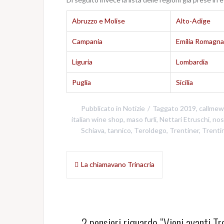
Abruzzo e Molise
Alto-Adige
Campania
Emilia Romagna
Liguria
Lombardia
Puglia
Sicilia
Pubblicato in
Notizie
Taggato
2019
,
callmew
italian wine shop
,
maso furli
,
Nettari Etruschi
,
nos
Schiava
,
tannico
,
Teroldego
,
Trentiner
,
Trenti
Navigazione
La chiamavano Trinacria
articoli
2 pensieri riguardo “
Vieni avanti Tr