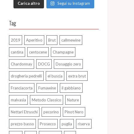
Carica altro
Segui su Instagram
Tag
2019
Aperitivo
Brut
callmewine
cantina
centocene
Champagne
Chardonnay
DOCG
Dosaggio zero
drogheria pedrelli
el buscia
extra brut
Franciacorta
Fumawine
il gabbiano
malvasia
Metodo Classico
Nature
Nettari Etruschi
pecorino
Pinot Nero
prezzo basso
Prosecco
puglia
riserva