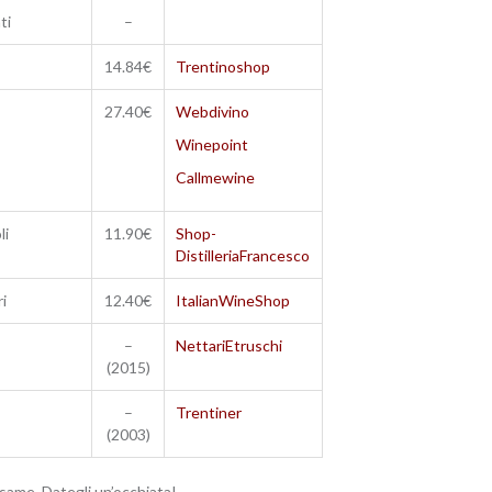
ti
–
14.84€
Trentinoshop
27.40€
Webdivino
Winepoint
Callmewine
li
11.90€
Shop-
DistilleriaFrancesco
i
12.40€
ItalianWineShop
–
NettariEtruschi
(2015)
–
Trentiner
(2003)
 esame. Dategli un’occhiata!