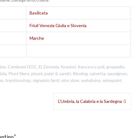
Basilicata
Friuli Venezia Giulia e Slovenia
Marche
ine
,
Cembrani DOC
,
El Zeremia
,
foradori
,
francesco poli
,
groppello
,
iola
,
Pinot Nero
,
pisoni
,
pojer & sandri
,
Riesling
,
salvetta
,
sauvignon
,
no
,
trentinoshop
,
vignaiolo fanti
,
vino slow
,
webdivino
,
winepoint
L’Umbria, la Calabria e la Sardegna
entino
”