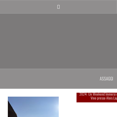
Salta
il
Instagram
contenuto
profile
ASSAGGI
Esperienza indimenticabi
2024: Un Weekend Immersi 
Vino presso Alois La