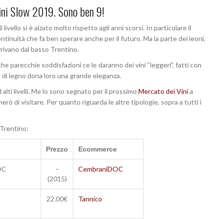
 vini Slow 2019. Sono ben 9!
ivello si è alzato molto rispetto agli anni scorsi. In particolare il
inuità che fa ben sperare anche per il futuro. Ma la parte dei leoni,
rrivano dal basso Trentino.
he parecchie soddisfazioni ce le daranno dei vini “leggeri”, fatti con
 di legno dona loro una grande eleganza.
d alti livelli. Me lo sono segnato per il prossimo
Mercato dei Vini
a
rò di visitare. Per quanto riguarda le altre tipologie, sopra a tutti i
 Trentino:
Prezzo
Ecommerce
OC
–
CembraniDOC
(2015)
22.00€
Tannico