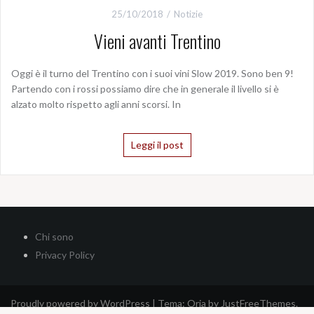
25/10/2018
Notizie
Vieni avanti Trentino
Oggi è il turno del Trentino con i suoi vini Slow 2019. Sono ben 9!
Partendo con i rossi possiamo dire che in generale il livello si è
alzato molto rispetto agli anni scorsi. In
Leggi il post
Chi sono
Privacy Policy
Proudly powered by WordPress
|
Tema:
Oria
by JustFreeThemes.