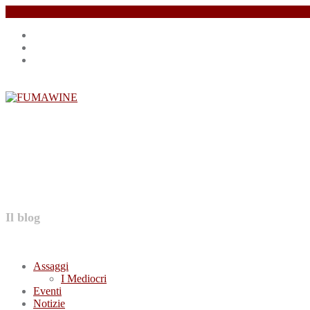
Salta
Instagram
il
profile
Facebook
contenuto
profile
Twitter
profile
FUMAWINE
Il blog
Assaggi
I Mediocri
Eventi
Notizie