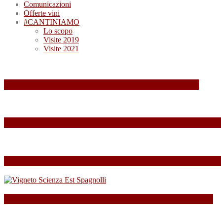
Comunicazioni
Offerte vini
#CANTINIAMO
Lo scopo
Visite 2019
Visite 2021
Summa 2026: quando il vino diventa esperienza
Summa 2025: Una Giornata Indimenticabile tra Vini,
Esperienza indimenticabile al SUMMA 2024: Un Week
SPAGNOLLI strizza l’occhio alla Valle della Marna