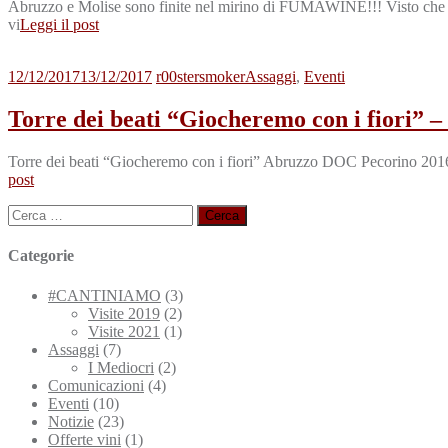
Abruzzo e Molise sono finite nel mirino di FUMAWINE!!! Visto che con
vi
Leggi il post
12/12/2017
13/12/2017
r00stersmoker
Assaggi
,
Eventi
Torre dei beati “Giocheremo con i fiori”
Torre dei beati “Giocheremo con i fiori” Abruzzo DOC Pecorino 2016
post
Ricerca
per:
Categorie
#CANTINIAMO
(3)
Visite 2019
(2)
Visite 2021
(1)
Assaggi
(7)
I Mediocri
(2)
Comunicazioni
(4)
Eventi
(10)
Notizie
(23)
Offerte vini
(1)