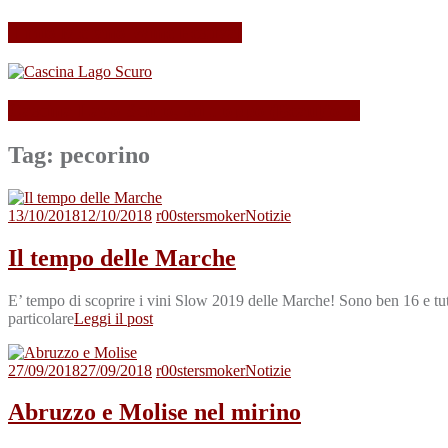
Il mio Merano Wine Festival
Cascina Lago Scuro, sei troppo (Beau)fort!
Tag:
pecorino
13/10/2018
12/10/2018
r00stersmoker
Notizie
Il tempo delle Marche
E’ tempo di scoprire i vini Slow 2019 delle Marche! Sono ben 16 e tutti b
particolare
Leggi il post
27/09/2018
27/09/2018
r00stersmoker
Notizie
Abruzzo e Molise nel mirino