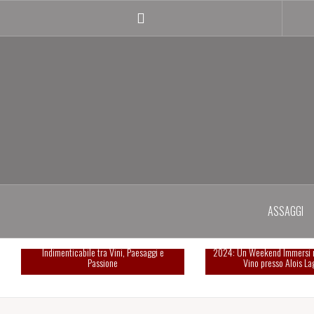
Salta
il
Instagram
contenuto
profile
ASSAGGI
Summa 2025: Una Giornata
Esperienza indimenticabi
Indimenticabile tra Vini, Paesaggi e
2024: Un Weekend Immersi 
Passione
Vino presso Alois La