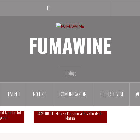
Facebook
profile
FUMAWINE
Il blog
EVENTI
NOTIZIE
COMUNICAZIONI
OFFERTE VINI
#
le al SUMMA
nel Mondo del
SPAGNOLLI strizza l’occhio alla Valle della
geder
Marna