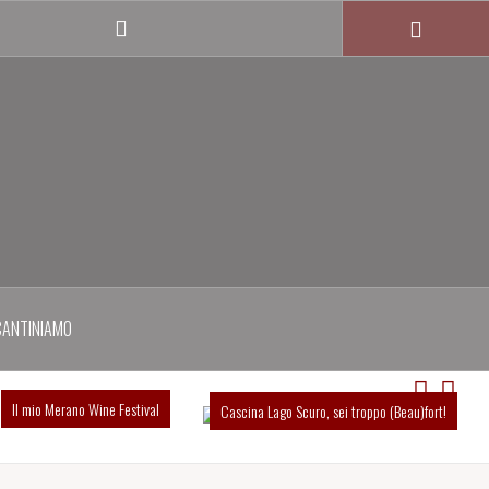
Twitter
profile
CANTINIAMO
Il mio Merano Wine Festival
Cascina Lago Scuro, sei troppo (Beau)fort!