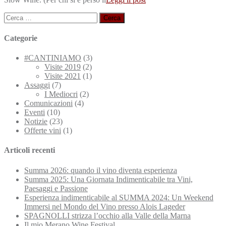
Ricerca
per:
Categorie
#CANTINIAMO
(3)
Visite 2019
(2)
Visite 2021
(1)
Assaggi
(7)
I Mediocri
(2)
Comunicazioni
(4)
Eventi
(10)
Notizie
(23)
Offerte vini
(1)
Articoli recenti
Summa 2026: quando il vino diventa esperienza
Summa 2025: Una Giornata Indimenticabile tra Vini,
Paesaggi e Passione
Esperienza indimenticabile al SUMMA 2024: Un Weekend
Immersi nel Mondo del Vino presso Alois Lageder
SPAGNOLLI strizza l’occhio alla Valle della Marna
Il mio Merano Wine Festival