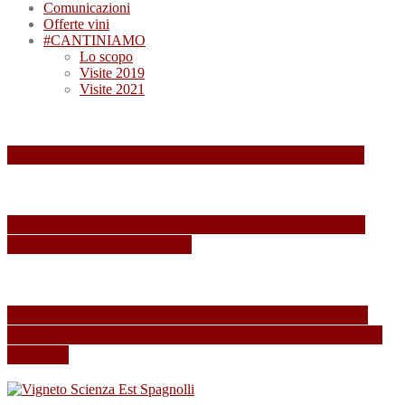
Comunicazioni
Offerte vini
#CANTINIAMO
Lo scopo
Visite 2019
Visite 2021
Summa 2026: quando il vino diventa esperienza
Summa 2025: Una Giornata Indimenticabile tra
Vini, Paesaggi e Passione
Esperienza indimenticabile al SUMMA 2024: Un
Weekend Immersi nel Mondo del Vino presso Alois
Lageder