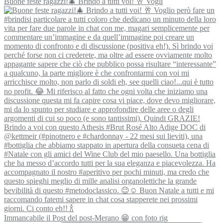
Buone feste ragazzi!🎄 Brindo a tutti voi! 🥂 Vogli
Immancabile il Post del post-Merano 😁 con foto rig