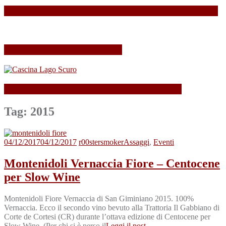
SPAGNOLLI strizza l’occhio alla Valle della Marna
Il mio Merano Wine Festival
Cascina Lago Scuro, sei troppo (Beau)fort!
Tag:
2015
04/12/2017
04/12/2017
r00stersmoker
Assaggi
,
Eventi
Montenidoli Vernaccia Fiore – Centocene
per Slow Wine
Montenidoli Fiore Vernaccia di San Giminiano 2015. 100%
Vernaccia. Ecco il secondo vino bevuto alla Trattoria Il Gabbiano di
Corte de Cortesi (CR) durante l’ottava edizione di Centocene per
Slow Wine. (Per chi si è perso il
Leggi il post