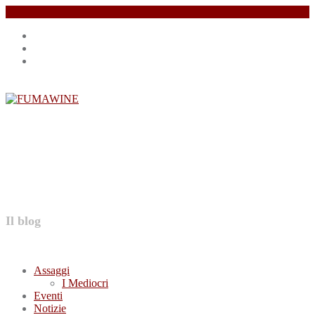
Salta
Instagram
il
profile
Facebook
contenuto
profile
Twitter
profile
FUMAWINE
Il blog
Assaggi
I Mediocri
Eventi
Notizie