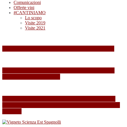
Comunicazioni
Offerte vini
#CANTINIAMO
Lo scopo
Visite 2019
Visite 2021
Summa 2026: quando il vino diventa esperienza
Summa 2025: Una Giornata Indimenticabile tra
Vini, Paesaggi e Passione
Esperienza indimenticabile al SUMMA 2024: Un
Weekend Immersi nel Mondo del Vino presso Alois
Lageder