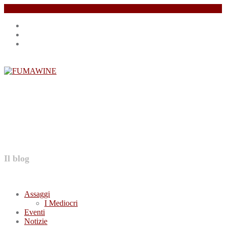
Salta
Instagram
il
profile
Facebook
contenuto
profile
Twitter
profile
FUMAWINE
Il blog
Assaggi
I Mediocri
Eventi
Notizie