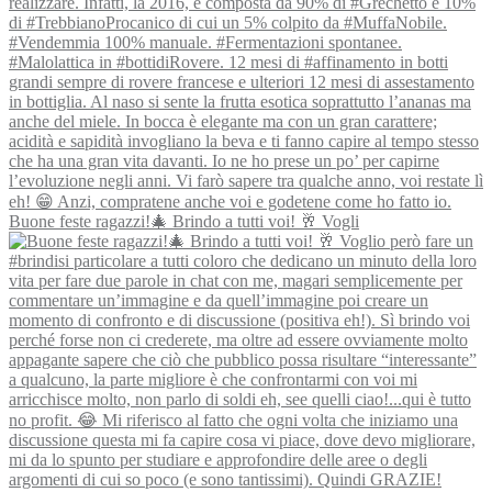
Buone feste ragazzi!🎄 Brindo a tutti voi! 🥂 Vogli