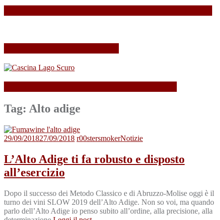
SPAGNOLLI strizza l’occhio alla Valle della Marna
Il mio Merano Wine Festival
Cascina Lago Scuro, sei troppo (Beau)fort!
Tag:
Alto adige
29/09/2018
27/09/2018
r00stersmoker
Notizie
L’Alto Adige ti fa robusto e disposto
all’esercizio
Dopo il successo dei Metodo Classico e di Abruzzo-Molise oggi è il
turno dei vini SLOW 2019 dell’Alto Adige. Non so voi, ma quando
parlo dell’Alto Adige io penso subito all’ordine, alla precisione, alla
determinazione,
Leggi il post