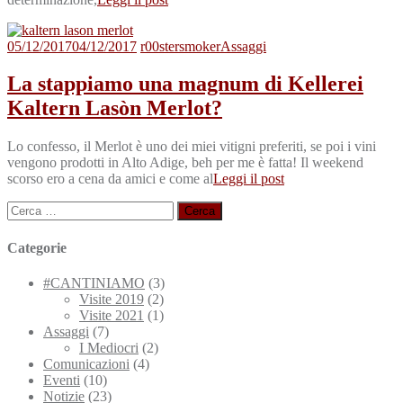
05/12/2017
04/12/2017
r00stersmoker
Assaggi
La stappiamo una magnum di Kellerei
Kaltern Lasòn Merlot?
Lo confesso, il Merlot è uno dei miei vitigni preferiti, se poi i vini
vengono prodotti in Alto Adige, beh per me è fatta! Il weekend
scorso ero a cena da amici e come al
Leggi il post
Ricerca
per:
Categorie
#CANTINIAMO
(3)
Visite 2019
(2)
Visite 2021
(1)
Assaggi
(7)
I Mediocri
(2)
Comunicazioni
(4)
Eventi
(10)
Notizie
(23)