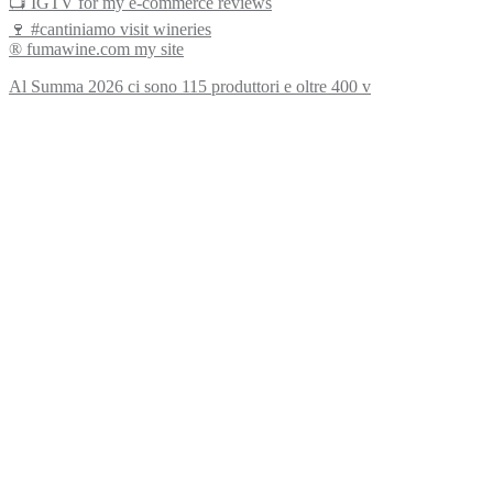
📺 IGTV for my e-commerce reviews
🍷 #cantiniamo visit wineries
® fumawine.com my site
Al Summa 2026 ci sono 115 produttori e oltre 400 v