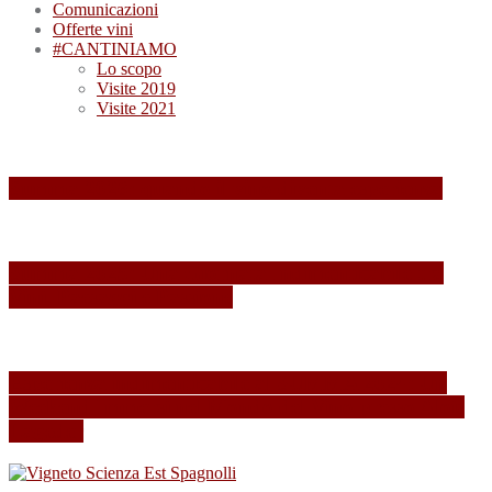
Comunicazioni
Offerte vini
#CANTINIAMO
Lo scopo
Visite 2019
Visite 2021
Summa 2026: quando il vino diventa esperienza
Summa 2025: Una Giornata Indimenticabile tra
Vini, Paesaggi e Passione
Esperienza indimenticabile al SUMMA 2024: Un
Weekend Immersi nel Mondo del Vino presso Alois
Lageder