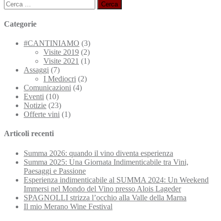
Ricerca
per:
Categorie
#CANTINIAMO
(3)
Visite 2019
(2)
Visite 2021
(1)
Assaggi
(7)
I Mediocri
(2)
Comunicazioni
(4)
Eventi
(10)
Notizie
(23)
Offerte vini
(1)
Articoli recenti
Summa 2026: quando il vino diventa esperienza
Summa 2025: Una Giornata Indimenticabile tra Vini,
Paesaggi e Passione
Esperienza indimenticabile al SUMMA 2024: Un Weekend
Immersi nel Mondo del Vino presso Alois Lageder
SPAGNOLLI strizza l’occhio alla Valle della Marna
Il mio Merano Wine Festival