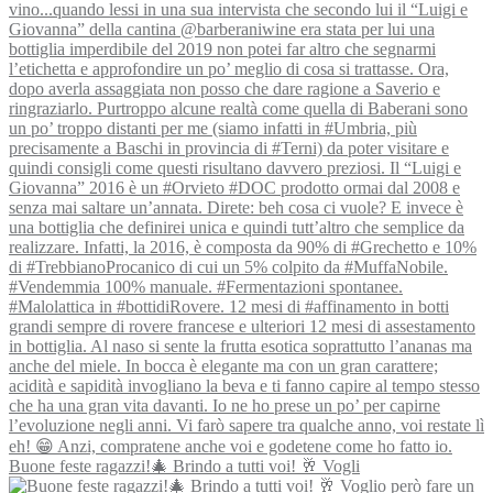
Buone feste ragazzi!🎄 Brindo a tutti voi! 🥂 Vogli