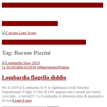
SPAGNOLLI strizza l’occhio alla Valle della Marna
Il mio Merano Wine Festival
Cascina Lago Scuro, sei troppo (Beau)fort!
Tag:
Barone Pizzini
11/10/2018
04/10/2018
r00stersmoker
Notizie
Lombardia flagello diddio
Per il 2019 la Lombardia fa 9: la figliolanza (vedi Smorfia
Napoletana)! 9 figli; 9 Vini SLOW appena nati e pronti per essere
coccolati…e bevuti!!! La Lombardia si dimostra terra di spumanti e
di rossi
Leggi il post