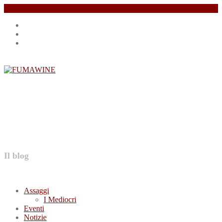
Salta
Instagram
il
profile
Facebook
contenuto
profile
Twitter
profile
FUMAWINE
Il blog
Assaggi
I Mediocri
Eventi
Notizie