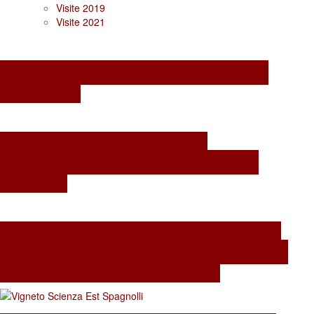
Visite 2019
Visite 2021
Summa 2026: quando il vino diventa
esperienza
Summa 2025: Una Giornata
Indimenticabile tra Vini, Paesaggi e
Passione
Esperienza indimenticabile al SUMMA
2024: Un Weekend Immersi nel Mondo
del Vino presso Alois Lageder