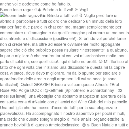
Buone feste ragazzi!🎄 Brindo a tutti voi! 🥂 Vogli