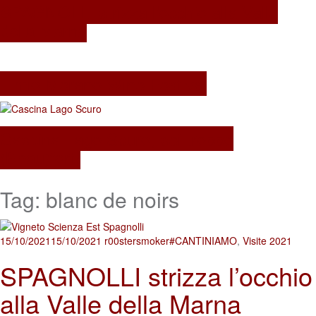
SPAGNOLLI strizza l’occhio alla Valle
della Marna
Il mio Merano Wine Festival
Cascina Lago Scuro, sei troppo
(Beau)fort!
Tag:
blanc de noirs
15/10/2021
15/10/2021
r00stersmoker
#CANTINIAMO
,
Visite 2021
SPAGNOLLI strizza l’occhio
alla Valle della Marna