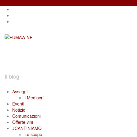
Salta
Instagram
il
profile
Facebook
contenuto
profile
Twitter
profile
FUMAWINE
Il blog
Assaggi
I Mediocri
Eventi
Notizie
Comunicazioni
Offerte vini
#CANTINIAMO
Lo scopo