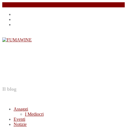
Salta
Instagram
il
profile
Facebook
contenuto
profile
Twitter
profile
FUMAWINE
Il blog
Assaggi
I Mediocri
Eventi
Notizie