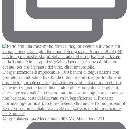
@agricolalastoppa Macchiona 2005 Vs. Macchiona 201