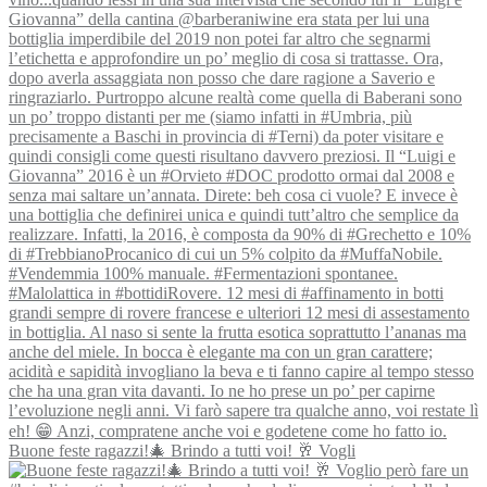
Buone feste ragazzi!🎄 Brindo a tutti voi! 🥂 Vogli