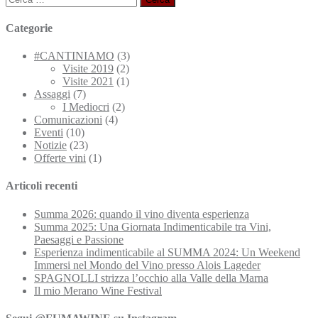
per:
Categorie
#CANTINIAMO
(3)
Visite 2019
(2)
Visite 2021
(1)
Assaggi
(7)
I Mediocri
(2)
Comunicazioni
(4)
Eventi
(10)
Notizie
(23)
Offerte vini
(1)
Articoli recenti
Summa 2026: quando il vino diventa esperienza
Summa 2025: Una Giornata Indimenticabile tra Vini,
Paesaggi e Passione
Esperienza indimenticabile al SUMMA 2024: Un Weekend
Immersi nel Mondo del Vino presso Alois Lageder
SPAGNOLLI strizza l’occhio alla Valle della Marna
Il mio Merano Wine Festival