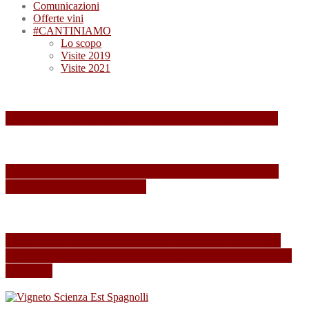
Comunicazioni
Offerte vini
#CANTINIAMO
Lo scopo
Visite 2019
Visite 2021
Summa 2026: quando il vino diventa esperienza
Summa 2025: Una Giornata Indimenticabile tra
Vini, Paesaggi e Passione
Esperienza indimenticabile al SUMMA 2024: Un
Weekend Immersi nel Mondo del Vino presso Alois
Lageder