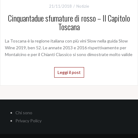
21/11/2018
Notizie
Cinquantadue sfumature di rosso – Il Capitolo
Toscana
La Toscana è la regione italiana con più vini Slow nella guida Slow
Wine 2019, ben 52. Le annate 2013 e 2016 rispettivamente per
Montalcino e per il Chianti Classico si sono dimostrate molto valide
Leggi il post
Chi sono
Privacy Policy