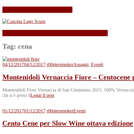
Il mio Merano Wine Festival
Cascina Lago Scuro, sei troppo (Beau)fort!
Tag:
cena
04/12/2017
04/12/2017
r00stersmoker
Assaggi
,
Eventi
Montenidoli Vernaccia Fiore – Centocene
Montenidoli Fiore Vernaccia di San Giminiano 2015. 100% Vernaccia. 
chi si è perso il
Leggi il post
01/12/2017
01/12/2017
r00stersmoker
Eventi
Cento Cene per Slow Wine ottava edizione