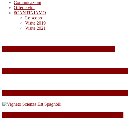
Comunicazioni
Offerte vini
#CANTINIAMO
Lo scopo
Visite 2019
Visite 2021
Summa 2026: quando il vino diventa esperienza
Summa 2025: Una Giornata Indimenticabile tra Vini,
Esperienza indimenticabile al SUMMA 2024: Un Week
SPAGNOLLI strizza l’occhio alla Valle della Marna