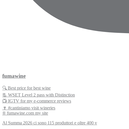
fumawine
🔍 Best price for best wine
📃 WSET Level 2 pass with Distinction
📺 IGTV for my e-commerce reviews
🍷 #cantiniamo visit wineries
® fumawine.com my site
Al Summa 2026 ci sono 115 produttori e oltre 400 v