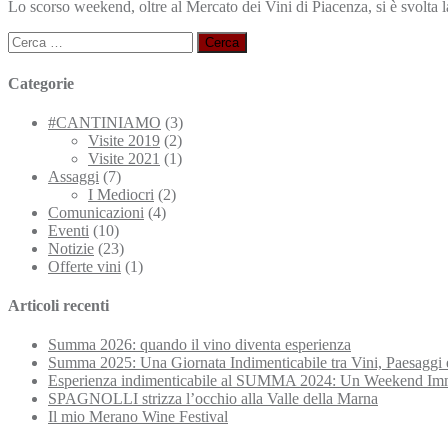
Lo scorso weekend, oltre al Mercato dei Vini di Piacenza, si è svolt
Ricerca
per:
Categorie
#CANTINIAMO
(3)
Visite 2019
(2)
Visite 2021
(1)
Assaggi
(7)
I Mediocri
(2)
Comunicazioni
(4)
Eventi
(10)
Notizie
(23)
Offerte vini
(1)
Articoli recenti
Summa 2026: quando il vino diventa esperienza
Summa 2025: Una Giornata Indimenticabile tra Vini, Paesaggi 
Esperienza indimenticabile al SUMMA 2024: Un Weekend Imme
SPAGNOLLI strizza l’occhio alla Valle della Marna
Il mio Merano Wine Festival