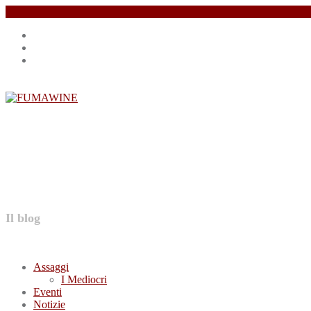
Salta
Instagram
il
profile
Facebook
contenuto
profile
Twitter
profile
FUMAWINE
Il blog
Assaggi
I Mediocri
Eventi
Notizie