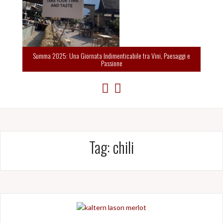
Summa 2025: Una Giornata Indimenticabile tra Vini, Paesaggi e
Passione
Tag:
chili