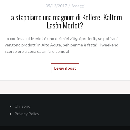
05/12/2017
Assaggi
La stappiamo una magnum di Kellerei Kaltern
Lasòn Merlot?
Lo confesso, il Merlot è uno dei miei vitigni preferiti, se poi i vini
vengono prodotti in Alto Adige, beh per me è fatta! Il weekend
scorso ero a cena da amici e come al
Leggi il post
Chi sono
Privacy Policy