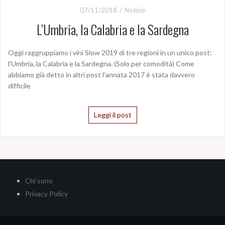
07/11/2018
Notizie
L’Umbria, la Calabria e la Sardegna
Oggi raggruppiamo i vini Slow 2019 di tre regioni in un unico post:
l’Umbria, la Calabria e la Sardegna. (Solo per comodità) Come
abbiamo già detto in altri post l’annata 2017 è stata davvero
difficile
Leggi il post
Chi sono
Privacy Policy