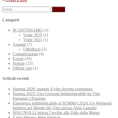
Ricerca
per:
Categorie
#CANTINIAMO
(3)
Visite 2019
(2)
Visite 2021
(1)
Assaggi
(7)
I Mediocri
(2)
Comunicazioni
(4)
Eventi
(10)
Notizie
(23)
Offerte vini
(1)
Articoli recenti
Summa 2026: quando il vino diventa esperienza
Summa 2025: Una Giornata Indimenticabile tra Vini,
Paesaggi e Passione
Esperienza indimenticabile al SUMMA 2024: Un Weekend
Immersi nel Mondo del Vino presso Alois Lageder
SPAGNOLLI strizza l’occhio alla Valle della Marna
Il mio Merano Wine Festival