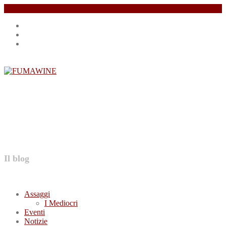
Salta
Instagram
il
profile
Facebook
contenuto
profile
Twitter
profile
FUMAWINE
Il blog
Assaggi
I Mediocri
Eventi
Notizie