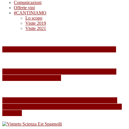
Comunicazioni
Offerte vini
#CANTINIAMO
Lo scopo
Visite 2019
Visite 2021
Summa 2026: quando il vino diventa esperienza
Summa 2025: Una Giornata Indimenticabile tra
Vini, Paesaggi e Passione
Esperienza indimenticabile al SUMMA 2024: Un
Weekend Immersi nel Mondo del Vino presso Alois
Lageder