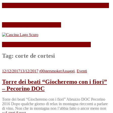
SPAGNOLLI strizza l’occhio alla Valle della Marna
Il mio Merano Wine Festival
Cascina Lago Scuro, sei troppo (Beau)fort!
Tag:
corte de cortesi
12/12/2017
13/12/2017
r00stersmoker
Assaggi
,
Eventi
Torre dei beati “Giocheremo con i fiori”
– Pecorino DOC
Torre dei beati “Giocheremo con i fiori” Abruzzo DOC Pecorino
2016 Dopo qualche giorno di relax in montagna rieccomi a parlare
di vino. Non che in montagna non l’abbia fatto o ancor meno non
ne
Leggi il post