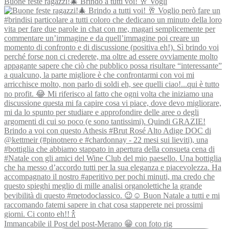
Buone feste ragazzi!🎄 Brindo a tutti voi! 🥂 Vogli
Immancabile il Post del post-Merano 😁 con foto rig