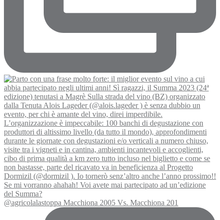
@agricolalastoppa Macchiona 2005 Vs. Macchiona 201