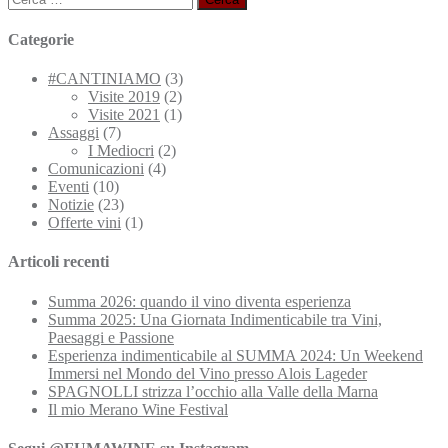
per:
Categorie
#CANTINIAMO
(3)
Visite 2019
(2)
Visite 2021
(1)
Assaggi
(7)
I Mediocri
(2)
Comunicazioni
(4)
Eventi
(10)
Notizie
(23)
Offerte vini
(1)
Articoli recenti
Summa 2026: quando il vino diventa esperienza
Summa 2025: Una Giornata Indimenticabile tra Vini,
Paesaggi e Passione
Esperienza indimenticabile al SUMMA 2024: Un Weekend
Immersi nel Mondo del Vino presso Alois Lageder
SPAGNOLLI strizza l’occhio alla Valle della Marna
Il mio Merano Wine Festival