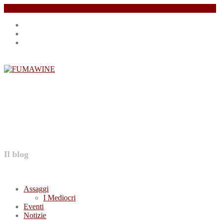
Salta
Instagram
il
profile
Facebook
contenuto
profile
Twitter
profile
FUMAWINE
Il blog
Assaggi
I Mediocri
Eventi
Notizie