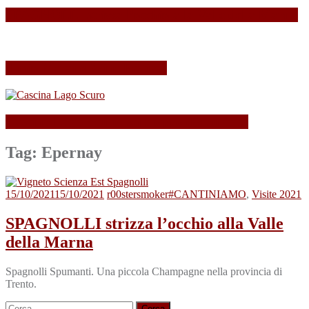
SPAGNOLLI strizza l’occhio alla Valle della Marna
Il mio Merano Wine Festival
Cascina Lago Scuro, sei troppo (Beau)fort!
Tag:
Epernay
15/10/2021
15/10/2021
r00stersmoker
#CANTINIAMO
,
Visite 2021
SPAGNOLLI strizza l’occhio alla Valle
della Marna
Spagnolli Spumanti. Una piccola Champagne nella provincia di
Trento.
Ricerca