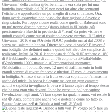
Buone feste ragazzi!🎄 Brindo a tutti voi! 🥂 Vogli