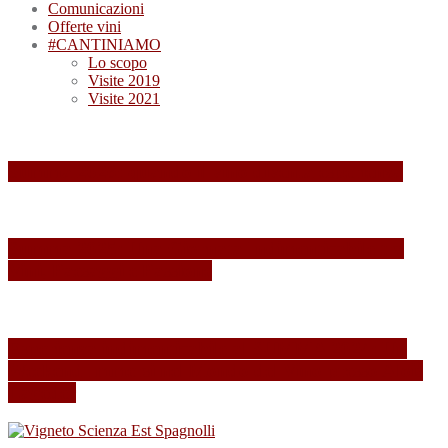
Comunicazioni
Offerte vini
#CANTINIAMO
Lo scopo
Visite 2019
Visite 2021
Summa 2026: quando il vino diventa esperienza
Summa 2025: Una Giornata Indimenticabile tra
Vini, Paesaggi e Passione
Esperienza indimenticabile al SUMMA 2024: Un
Weekend Immersi nel Mondo del Vino presso Alois
Lageder