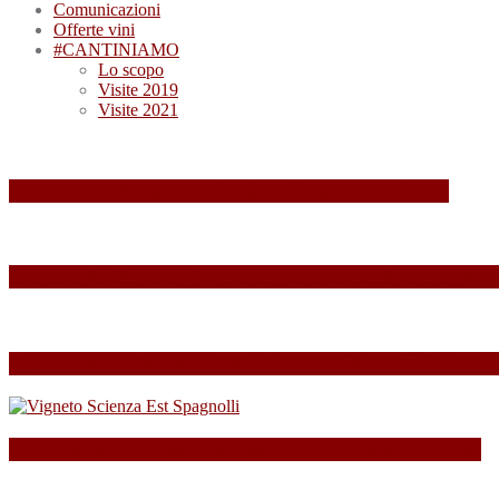
Comunicazioni
Offerte vini
#CANTINIAMO
Lo scopo
Visite 2019
Visite 2021
Summa 2026: quando il vino diventa esperienza
Summa 2025: Una Giornata Indimenticabile tra Vini,
Esperienza indimenticabile al SUMMA 2024: Un Week
SPAGNOLLI strizza l’occhio alla Valle della Marna