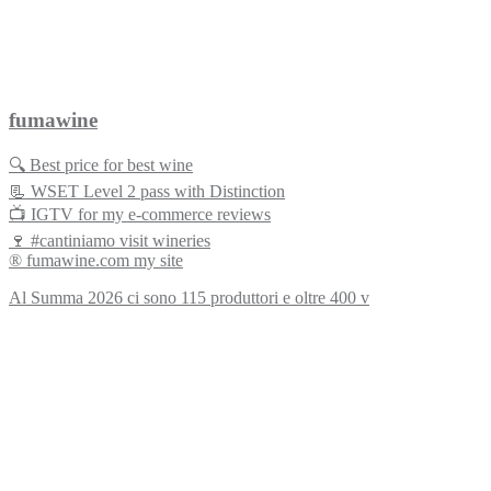
fumawine
🔍 Best price for best wine
📃 WSET Level 2 pass with Distinction
📺 IGTV for my e-commerce reviews
🍷 #cantiniamo visit wineries
® fumawine.com my site
Al Summa 2026 ci sono 115 produttori e oltre 400 v