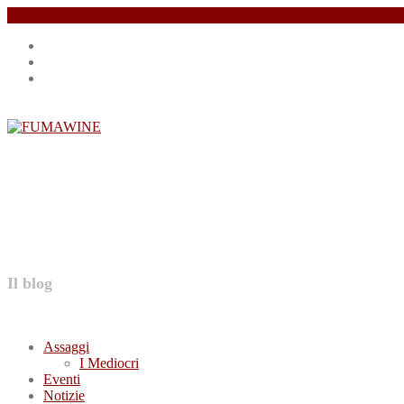
Salta
Instagram
il
profile
Facebook
contenuto
profile
Twitter
profile
FUMAWINE
Il blog
Assaggi
I Mediocri
Eventi
Notizie