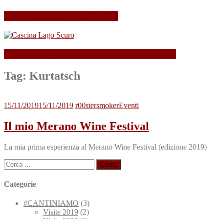
Il mio Merano Wine Festival
Cascina Lago Scuro, sei troppo (Beau)fort!
Tag:
Kurtatsch
15/11/2019
15/11/2019
r00stersmoker
Eventi
Il mio Merano Wine Festival
La mia prima esperienza al Merano Wine Festival (edizione 2019)
Ricerca
per:
Categorie
#CANTINIAMO
(3)
Visite 2019
(2)