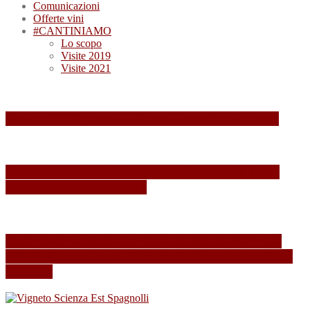
Comunicazioni
Offerte vini
#CANTINIAMO
Lo scopo
Visite 2019
Visite 2021
Summa 2026: quando il vino diventa esperienza
Summa 2025: Una Giornata Indimenticabile tra
Vini, Paesaggi e Passione
Esperienza indimenticabile al SUMMA 2024: Un
Weekend Immersi nel Mondo del Vino presso Alois
Lageder