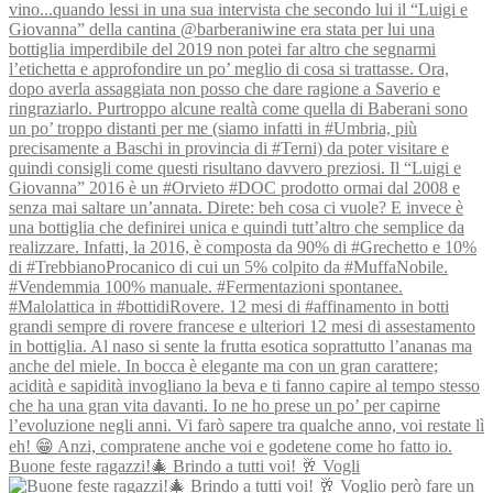
Buone feste ragazzi!🎄 Brindo a tutti voi! 🥂 Vogli