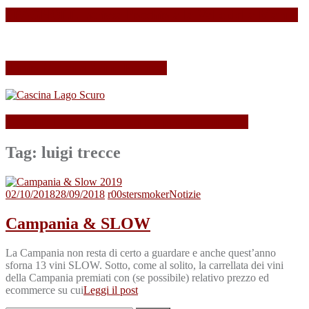
SPAGNOLLI strizza l’occhio alla Valle della Marna
Il mio Merano Wine Festival
Cascina Lago Scuro, sei troppo (Beau)fort!
Tag:
luigi trecce
02/10/2018
28/09/2018
r00stersmoker
Notizie
Campania & SLOW
La Campania non resta di certo a guardare e anche quest’anno
sforna 13 vini SLOW. Sotto, come al solito, la carrellata dei vini
della Campania premiati con (se possibile) relativo prezzo ed
ecommerce su cui
Leggi il post