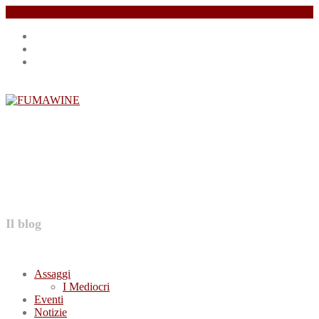
Salta
Instagram
il
profile
Facebook
contenuto
profile
Twitter
profile
FUMAWINE
Il blog
Assaggi
I Mediocri
Eventi
Notizie