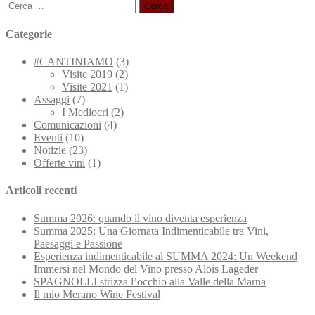
Ricerca
per:
Categorie
#CANTINIAMO
(3)
Visite 2019
(2)
Visite 2021
(1)
Assaggi
(7)
I Mediocri
(2)
Comunicazioni
(4)
Eventi
(10)
Notizie
(23)
Offerte vini
(1)
Articoli recenti
Summa 2026: quando il vino diventa esperienza
Summa 2025: Una Giornata Indimenticabile tra Vini,
Paesaggi e Passione
Esperienza indimenticabile al SUMMA 2024: Un Weekend
Immersi nel Mondo del Vino presso Alois Lageder
SPAGNOLLI strizza l’occhio alla Valle della Marna
Il mio Merano Wine Festival