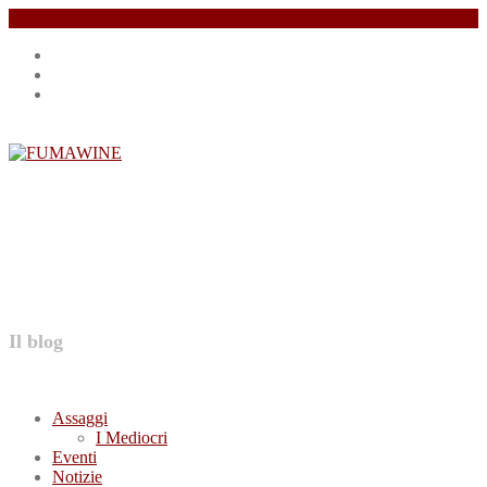
Salta
Instagram
il
profile
Facebook
contenuto
profile
Twitter
profile
FUMAWINE
Il blog
Assaggi
I Mediocri
Eventi
Notizie