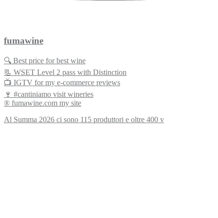
fumawine
🔍 Best price for best wine
📃 WSET Level 2 pass with Distinction
📺 IGTV for my e-commerce reviews
🍷 #cantiniamo visit wineries
® fumawine.com my site
Al Summa 2026 ci sono 115 produttori e oltre 400 v