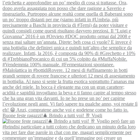
Buone feste ragazzi!🎄 Brindo a tutti voi! 🥂 Vogli