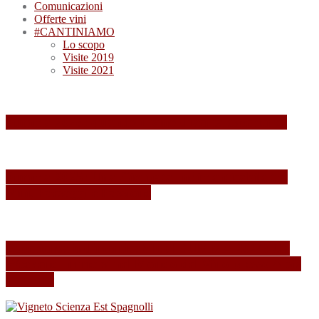
Comunicazioni
Offerte vini
#CANTINIAMO
Lo scopo
Visite 2019
Visite 2021
Summa 2026: quando il vino diventa esperienza
Summa 2025: Una Giornata Indimenticabile tra
Vini, Paesaggi e Passione
Esperienza indimenticabile al SUMMA 2024: Un
Weekend Immersi nel Mondo del Vino presso Alois
Lageder