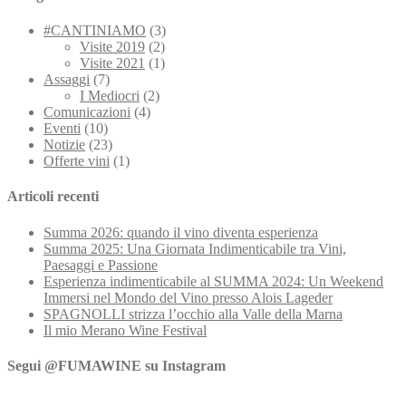
#CANTINIAMO
(3)
Visite 2019
(2)
Visite 2021
(1)
Assaggi
(7)
I Mediocri
(2)
Comunicazioni
(4)
Eventi
(10)
Notizie
(23)
Offerte vini
(1)
Articoli recenti
Summa 2026: quando il vino diventa esperienza
Summa 2025: Una Giornata Indimenticabile tra Vini,
Paesaggi e Passione
Esperienza indimenticabile al SUMMA 2024: Un Weekend
Immersi nel Mondo del Vino presso Alois Lageder
SPAGNOLLI strizza l’occhio alla Valle della Marna
Il mio Merano Wine Festival
Segui @FUMAWINE su Instagram