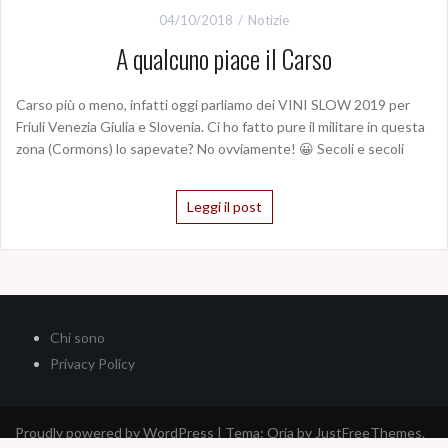
04/10/2018
Notizie
A qualcuno piace il Carso
Carso più o meno, infatti oggi parliamo dei VINI SLOW 2019 per
Friuli Venezia Giulia e Slovenia. Ci ho fatto pure il militare in questa
zona (Cormons) lo sapevate? No ovviamente! 😀 Secoli e secoli
Leggi il post
Chi sono
Privacy Policy
Proudly powered by WordPress
|
Tema:
Oria
by JustFreeThemes.