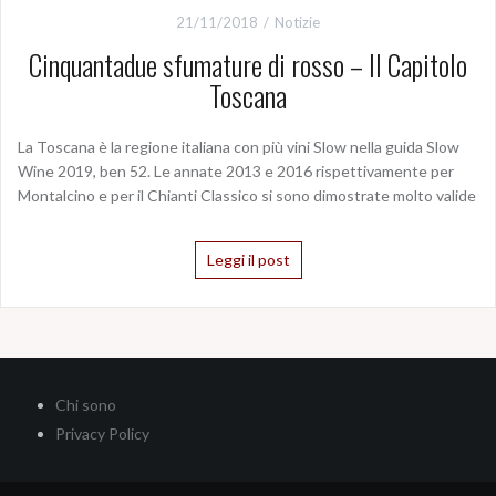
21/11/2018
Notizie
Cinquantadue sfumature di rosso – Il Capitolo
Toscana
La Toscana è la regione italiana con più vini Slow nella guida Slow
Wine 2019, ben 52. Le annate 2013 e 2016 rispettivamente per
Montalcino e per il Chianti Classico si sono dimostrate molto valide
Leggi il post
Chi sono
Privacy Policy