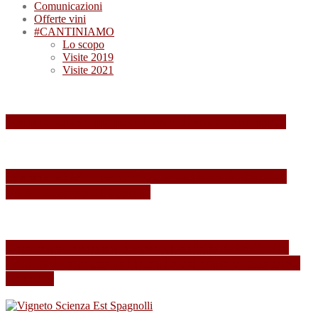
Comunicazioni
Offerte vini
#CANTINIAMO
Lo scopo
Visite 2019
Visite 2021
Summa 2026: quando il vino diventa esperienza
Summa 2025: Una Giornata Indimenticabile tra
Vini, Paesaggi e Passione
Esperienza indimenticabile al SUMMA 2024: Un
Weekend Immersi nel Mondo del Vino presso Alois
Lageder