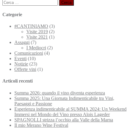
Ricerca
per:
Categorie
#CANTINIAMO
(3)
Visite 2019
(2)
Visite 2021
(1)
Assaggi
(7)
I Mediocri
(2)
Comunicazioni
(4)
Eventi
(10)
Notizie
(23)
Offerte vini
(1)
Articoli recenti
Summa 2026: quando il vino diventa esperienza
Summa 2025: Una Giornata Indimenticabile tra Vini,
Paesaggi e Passione
Esperienza indimenticabile al SUMMA 2024: Un Weekend
Immersi nel Mondo del Vino presso Alois Lageder
SPAGNOLLI strizza l’occhio alla Valle della Marna
Il mio Merano Wine Festival