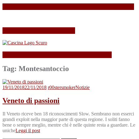
SPAGNOLLI strizza l’occhio alla Valle della Marna
Il mio Merano Wine Festival
Cascina Lago Scuro, sei troppo (Beau)fort!
Tag:
Montesantoccio
19/11/2018
22/11/2018
r00stersmoker
Notizie
Veneto di passioni
Il Veneto riceve ben 18 riconoscimenti Slow. Sembrano non esserci
grandi exploit nella maggior parte di questa regione. I soliti fanno
bene o sempre meglio, mentre chi è nelle quinte resta a guardare. Le
uniche
Leggi il post