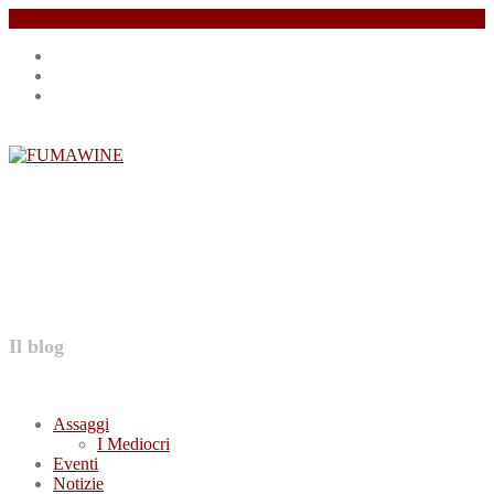
Salta
Instagram
il
profile
Facebook
contenuto
profile
Twitter
profile
FUMAWINE
Il blog
Assaggi
I Mediocri
Eventi
Notizie