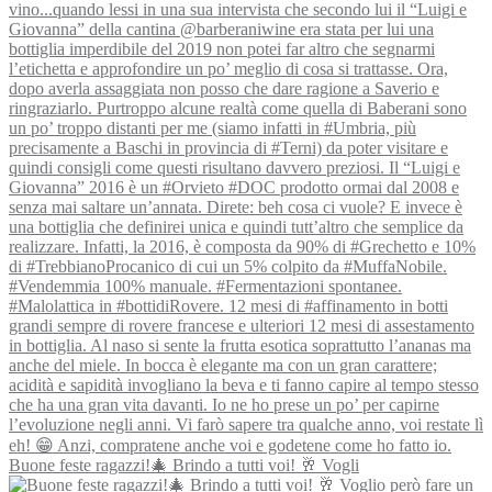
Buone feste ragazzi!🎄 Brindo a tutti voi! 🥂 Vogli