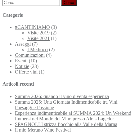
Ricerca
per:
Categorie
#CANTINIAMO
(3)
Visite 2019
(2)
Visite 2021
(1)
Assaggi
(7)
I Mediocri
(2)
Comunicazioni
(4)
Eventi
(10)
Notizie
(23)
Offerte vini
(1)
Articoli recenti
Summa 2026: quando il vino diventa esperienza
Summa 2025: Una Giornata Indimenticabile tra Vini,
Paesaggi e Passione
Esperienza indimenticabile al SUMMA 2024: Un Weekend
Immersi nel Mondo del Vino presso Alois Lageder
SPAGNOLLI strizza l’occhio alla Valle della Marna
Il mio Merano Wine Festival