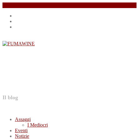
Salta
Instagram
il
profile
Facebook
contenuto
profile
Twitter
profile
FUMAWINE
Il blog
Assaggi
I Mediocri
Eventi
Notizie