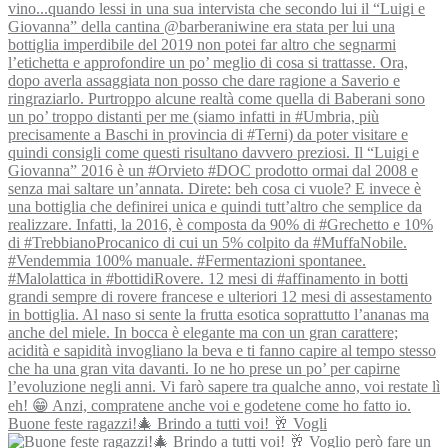
Buone feste ragazzi!🎄 Brindo a tutti voi! 🥂 Vogli