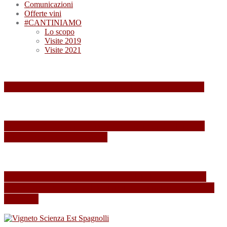
Comunicazioni
Offerte vini
#CANTINIAMO
Lo scopo
Visite 2019
Visite 2021
Summa 2026: quando il vino diventa esperienza
Summa 2025: Una Giornata Indimenticabile tra
Vini, Paesaggi e Passione
Esperienza indimenticabile al SUMMA 2024: Un
Weekend Immersi nel Mondo del Vino presso Alois
Lageder