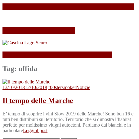
SPAGNOLLI strizza l’occhio alla Valle della Marna
Il mio Merano Wine Festival
Cascina Lago Scuro, sei troppo (Beau)fort!
Tag:
offida
13/10/2018
12/10/2018
r00stersmoker
Notizie
Il tempo delle Marche
E’ tempo di scoprire i vini Slow 2019 delle Marche! Sono ben 16 e
tutti ben distribuiti sul territorio. Territorio che si dimostra l’habitat
perfetto per moltissimo vitigni autoctoni. Partiamo dai bianchi e in
particolare
Leggi il post