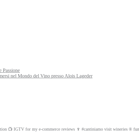
e Passione
rsi nel Mondo del Vino presso Alois Lageder
tion
📺 IGTV for my e-commerce reviews
🍷 #cantiniamo visit wineries
® fum