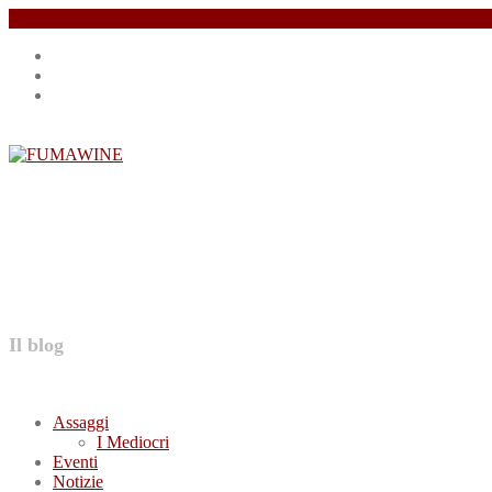
Salta
Instagram
il
profile
Facebook
contenuto
profile
Twitter
profile
FUMAWINE
Il blog
Assaggi
I Mediocri
Eventi
Notizie