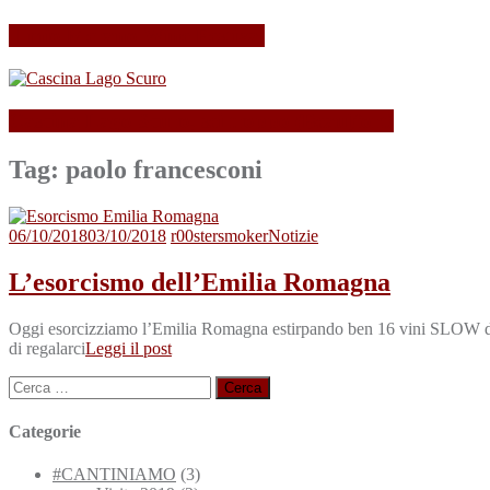
Il mio Merano Wine Festival
Cascina Lago Scuro, sei troppo (Beau)fort!
Tag:
paolo francesconi
06/10/2018
03/10/2018
r00stersmoker
Notizie
L’esorcismo dell’Emilia Romagna
Oggi esorcizziamo l’Emilia Romagna estirpando ben 16 vini SLOW dal su
di regalarci
Leggi il post
Ricerca
per:
Categorie
#CANTINIAMO
(3)