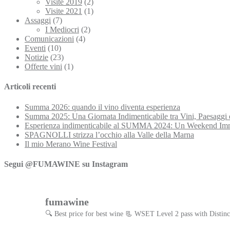
Visite 2019
(2)
Visite 2021
(1)
Assaggi
(7)
I Mediocri
(2)
Comunicazioni
(4)
Eventi
(10)
Notizie
(23)
Offerte vini
(1)
Articoli recenti
Summa 2026: quando il vino diventa esperienza
Summa 2025: Una Giornata Indimenticabile tra Vini, Paesaggi 
Esperienza indimenticabile al SUMMA 2024: Un Weekend Imme
SPAGNOLLI strizza l’occhio alla Valle della Marna
Il mio Merano Wine Festival
Segui @FUMAWINE su Instagram
fumawine
🔍 Best price for best wine
📃 WSET Level 2 pass with Distinc