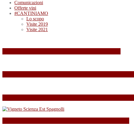
Comunicazioni
Offerte vini
#CANTINIAMO
Lo scopo
Visite 2019
Visite 2021
Summa 2026: quando il vino diventa esperienza
Summa 2025: Una Giornata Indimenticabile tra Vini,
Esperienza indimenticabile al SUMMA 2024: Un Week
SPAGNOLLI strizza l’occhio alla Valle della Marna