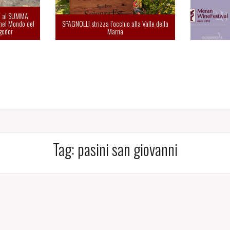
le al SUMMA
nel Mondo del
SPAGNOLLI strizza l’occhio alla Valle della
geder
Marna
Tag:
pasini san giovanni