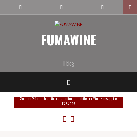
Salta
il
Instagram
Facebook
Twitter
profile
profile
profile
contenuto
FUMAWINE
Il blog
Summa 2025: Una Giornata Indimenticabile tra Vini, Paesaggi e
Passione