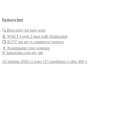
fumawine
🔍 Best price for best wine
📃 WSET Level 2 pass with Distinction
📺 IGTV for my e-commerce reviews
🍷 #cantiniamo visit wineries
® fumawine.com my site
Al Summa 2026 ci sono 115 produttori e oltre 400 v