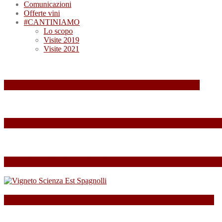
Comunicazioni
Offerte vini
#CANTINIAMO
Lo scopo
Visite 2019
Visite 2021
Summa 2026: quando il vino diventa esperienza
Summa 2025: Una Giornata Indimenticabile tra Vini,
Esperienza indimenticabile al SUMMA 2024: Un Week
SPAGNOLLI strizza l’occhio alla Valle della Marna