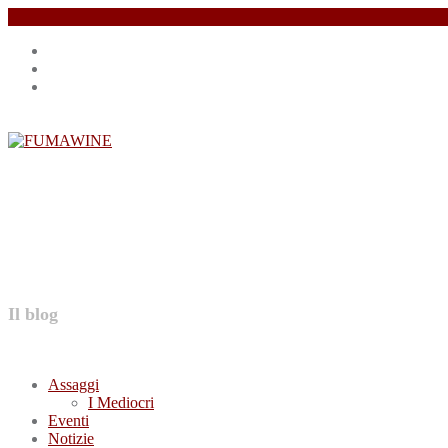
Salta
Instagram
il
profile
Facebook
contenuto
profile
Twitter
profile
FUMAWINE
Il blog
Assaggi
I Mediocri
Eventi
Notizie