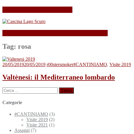
Il mio Merano Wine Festival
Cascina Lago Scuro, sei troppo (Beau)fort!
Tag:
rosa
20/05/2019
20/05/2019
r00stersmoker
#CANTINIAMO
,
Visite 2019
Valtènesi: il Mediterraneo lombardo
Ricerca
per:
Categorie
#CANTINIAMO
(3)
Visite 2019
(2)
Visite 2021
(1)
Assaggi
(7)