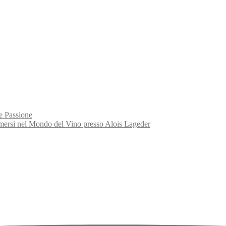
e Passione
rsi nel Mondo del Vino presso Alois Lageder