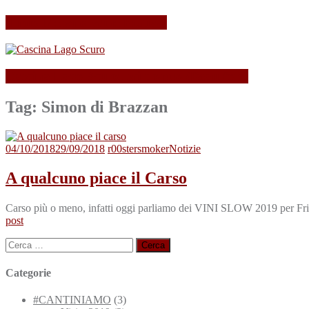
Il mio Merano Wine Festival
Cascina Lago Scuro, sei troppo (Beau)fort!
Tag:
Simon di Brazzan
04/10/2018
29/09/2018
r00stersmoker
Notizie
A qualcuno piace il Carso
Carso più o meno, infatti oggi parliamo dei VINI SLOW 2019 per Friul
post
Ricerca
per:
Categorie
#CANTINIAMO
(3)