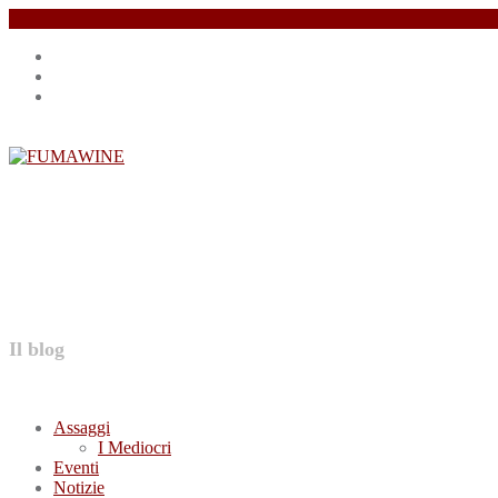
Salta
Instagram
il
profile
Facebook
contenuto
profile
Twitter
profile
FUMAWINE
Il blog
Assaggi
I Mediocri
Eventi
Notizie