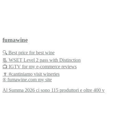
fumawine
🔍 Best price for best wine
📃 WSET Level 2 pass with Distinction
📺 IGTV for my e-commerce reviews
🍷 #cantiniamo visit wineries
® fumawine.com my site
Al Summa 2026 ci sono 115 produttori e oltre 400 v