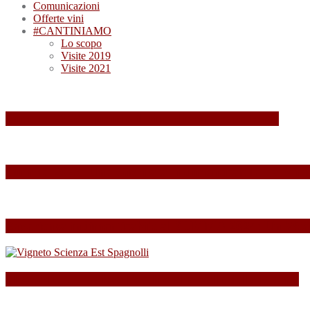
Comunicazioni
Offerte vini
#CANTINIAMO
Lo scopo
Visite 2019
Visite 2021
Summa 2026: quando il vino diventa esperienza
Summa 2025: Una Giornata Indimenticabile tra Vini,
Esperienza indimenticabile al SUMMA 2024: Un Week
SPAGNOLLI strizza l’occhio alla Valle della Marna