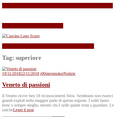
SPAGNOLLI strizza l’occhio alla Valle della Marna
Il mio Merano Wine Festival
Cascina Lago Scuro, sei troppo (Beau)fort!
Tag:
superiore
19/11/2018
22/11/2018
r00stersmoker
Notizie
Veneto di passioni
Il Veneto riceve ben 18 riconoscimenti Slow. Sembrano non esserci
grandi exploit nella maggior parte di questa regione. I soliti fanno
bene o sempre meglio, mentre chi è nelle quinte resta a guardare. Le
uniche
Leggi il post