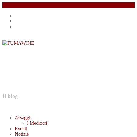
Salta
Instagram
il
profile
Facebook
contenuto
profile
Twitter
profile
FUMAWINE
Il blog
Assaggi
I Mediocri
Eventi
Notizie