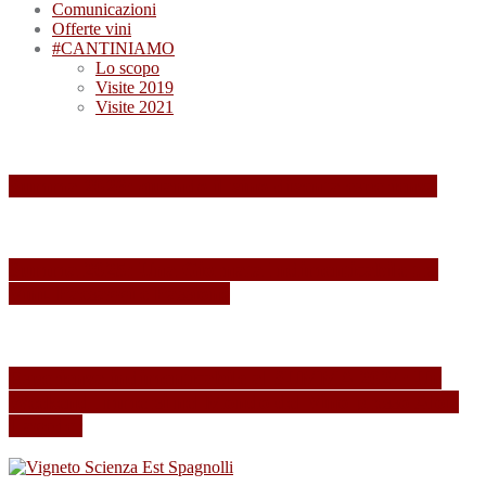
Comunicazioni
Offerte vini
#CANTINIAMO
Lo scopo
Visite 2019
Visite 2021
Summa 2026: quando il vino diventa esperienza
Summa 2025: Una Giornata Indimenticabile tra
Vini, Paesaggi e Passione
Esperienza indimenticabile al SUMMA 2024: Un
Weekend Immersi nel Mondo del Vino presso Alois
Lageder