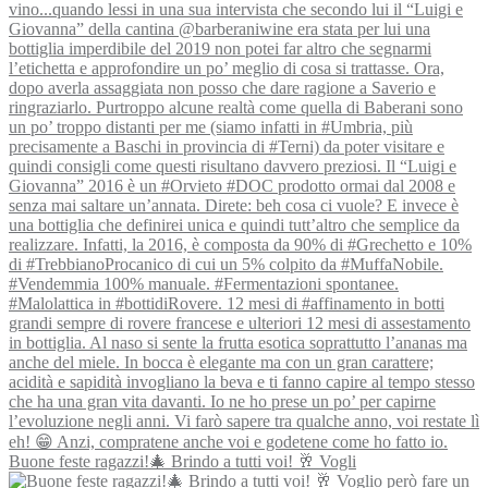
Buone feste ragazzi!🎄 Brindo a tutti voi! 🥂 Vogli