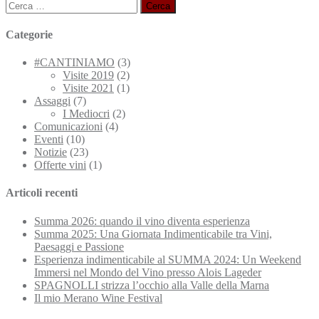
Ricerca
per:
Categorie
#CANTINIAMO
(3)
Visite 2019
(2)
Visite 2021
(1)
Assaggi
(7)
I Mediocri
(2)
Comunicazioni
(4)
Eventi
(10)
Notizie
(23)
Offerte vini
(1)
Articoli recenti
Summa 2026: quando il vino diventa esperienza
Summa 2025: Una Giornata Indimenticabile tra Vini,
Paesaggi e Passione
Esperienza indimenticabile al SUMMA 2024: Un Weekend
Immersi nel Mondo del Vino presso Alois Lageder
SPAGNOLLI strizza l’occhio alla Valle della Marna
Il mio Merano Wine Festival