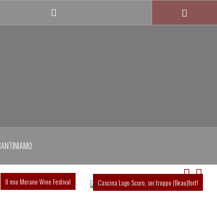
Twitter
profile
CANTINIAMO
Il mio Merano Wine Festival
Cascina Lago Scuro, sei troppo (Beau)fort!