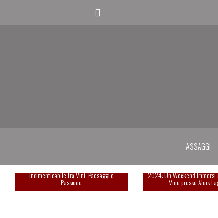
Salta
il
Instagram
contenuto
profile
ASSAGGI
Summa 2025: Una Giornata
Esperienza indimenticabi
Indimenticabile tra Vini, Paesaggi e
2024: Un Weekend Immersi 
Passione
Vino presso Alois La