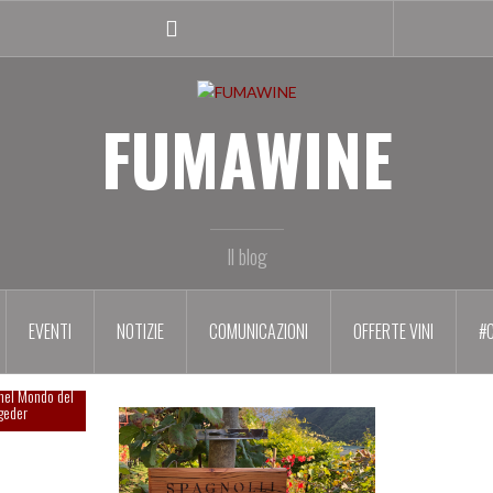
Facebook
profile
FUMAWINE
Il blog
EVENTI
NOTIZIE
COMUNICAZIONI
OFFERTE VINI
#
le al SUMMA
nel Mondo del
geder