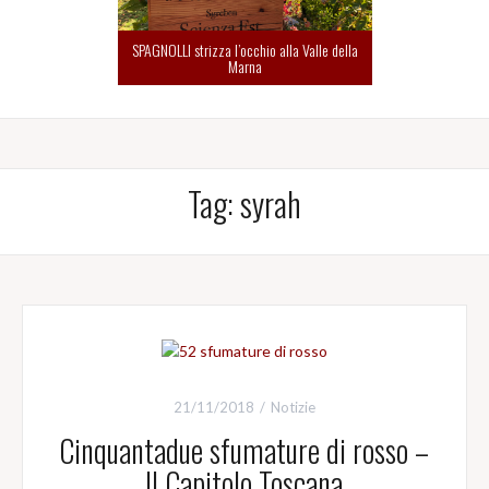
SPAGNOLLI strizza l’occhio alla Valle della
Marna
Tag:
syrah
21/11/2018
Notizie
Cinquantadue sfumature di rosso –
Il Capitolo Toscana