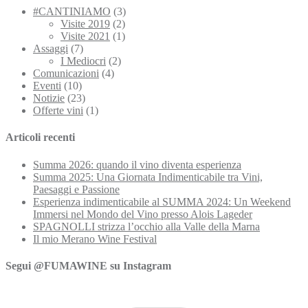
#CANTINIAMO
(3)
Visite 2019
(2)
Visite 2021
(1)
Assaggi
(7)
I Mediocri
(2)
Comunicazioni
(4)
Eventi
(10)
Notizie
(23)
Offerte vini
(1)
Articoli recenti
Summa 2026: quando il vino diventa esperienza
Summa 2025: Una Giornata Indimenticabile tra Vini,
Paesaggi e Passione
Esperienza indimenticabile al SUMMA 2024: Un Weekend
Immersi nel Mondo del Vino presso Alois Lageder
SPAGNOLLI strizza l’occhio alla Valle della Marna
Il mio Merano Wine Festival
Segui @FUMAWINE su Instagram