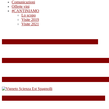
Comunicazioni
Offerte vini
#CANTINIAMO
Lo scopo
Visite 2019
Visite 2021
Summa 2026: quando il vino diventa esperienza
Summa 2025: Una Giornata Indimenticabile tra Vini,
Esperienza indimenticabile al SUMMA 2024: Un Week
SPAGNOLLI strizza l’occhio alla Valle della Marna