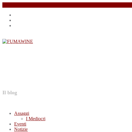
Salta
Instagram
il
profile
Facebook
contenuto
profile
Twitter
profile
FUMAWINE
Il blog
Assaggi
I Mediocri
Eventi
Notizie