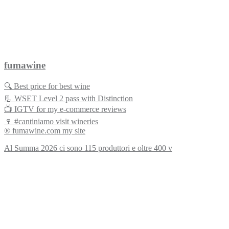
fumawine
🔍 Best price for best wine
📃 WSET Level 2 pass with Distinction
📺 IGTV for my e-commerce reviews
🍷 #cantiniamo visit wineries
® fumawine.com my site
Al Summa 2026 ci sono 115 produttori e oltre 400 v