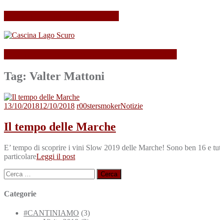
Il mio Merano Wine Festival
Cascina Lago Scuro, sei troppo (Beau)fort!
Tag:
Valter Mattoni
13/10/2018
12/10/2018
r00stersmoker
Notizie
Il tempo delle Marche
E’ tempo di scoprire i vini Slow 2019 delle Marche! Sono ben 16 e tutti b
particolare
Leggi il post
Ricerca
per:
Categorie
#CANTINIAMO
(3)