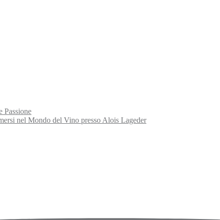
e Passione
rsi nel Mondo del Vino presso Alois Lageder