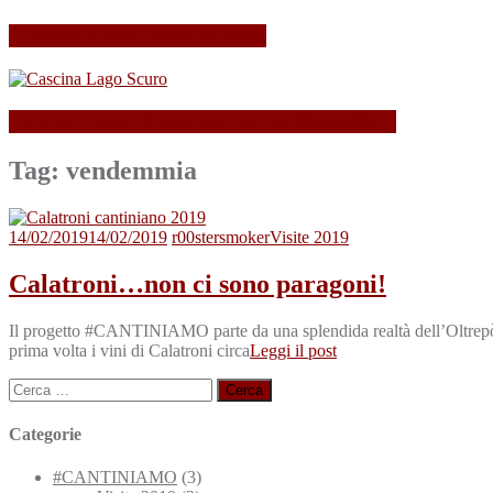
Il mio Merano Wine Festival
Cascina Lago Scuro, sei troppo (Beau)fort!
Tag:
vendemmia
14/02/2019
14/02/2019
r00stersmoker
Visite 2019
Calatroni…non ci sono paragoni!
Il progetto #CANTINIAMO parte da una splendida realtà dell’Oltrepò 
prima volta i vini di Calatroni circa
Leggi il post
Ricerca
per:
Categorie
#CANTINIAMO
(3)