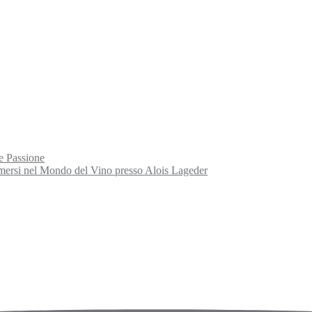
e Passione
rsi nel Mondo del Vino presso Alois Lageder