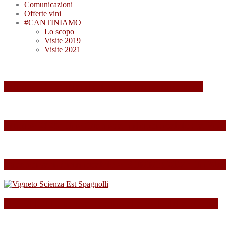
Comunicazioni
Offerte vini
#CANTINIAMO
Lo scopo
Visite 2019
Visite 2021
Summa 2026: quando il vino diventa esperienza
Summa 2025: Una Giornata Indimenticabile tra Vini,
Esperienza indimenticabile al SUMMA 2024: Un Week
SPAGNOLLI strizza l’occhio alla Valle della Marna