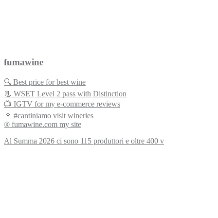
fumawine
🔍 Best price for best wine
📃 WSET Level 2 pass with Distinction
📺 IGTV for my e-commerce reviews
🍷 #cantiniamo visit wineries
® fumawine.com my site
Al Summa 2026 ci sono 115 produttori e oltre 400 v