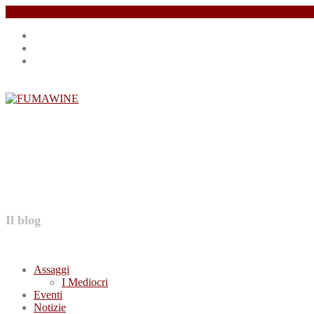
Salta
Instagram
il
profile
Facebook
contenuto
profile
Twitter
profile
FUMAWINE
Il blog
Assaggi
I Mediocri
Eventi
Notizie