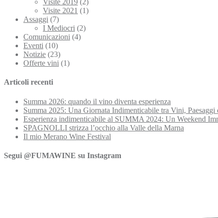
Visite 2019
(2)
Visite 2021
(1)
Assaggi
(7)
I Mediocri
(2)
Comunicazioni
(4)
Eventi
(10)
Notizie
(23)
Offerte vini
(1)
Articoli recenti
Summa 2026: quando il vino diventa esperienza
Summa 2025: Una Giornata Indimenticabile tra Vini, Paesaggi 
Esperienza indimenticabile al SUMMA 2024: Un Weekend Imme
SPAGNOLLI strizza l’occhio alla Valle della Marna
Il mio Merano Wine Festival
Segui @FUMAWINE su Instagram