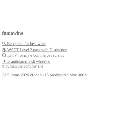
fumawine
🔍 Best price for best wine
📃 WSET Level 2 pass with Distinction
📺 IGTV for my e-commerce reviews
🍷 #cantiniamo visit wineries
® fumawine.com my site
Al Summa 2026 ci sono 115 produttori e oltre 400 v