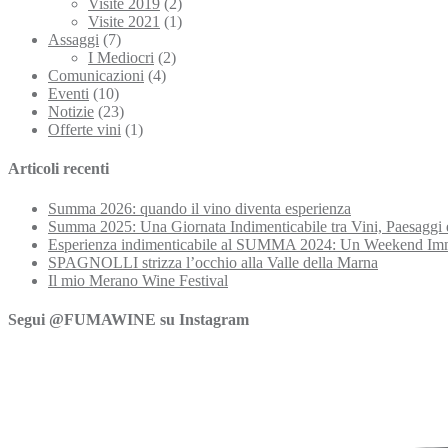
Visite 2019
(2)
Visite 2021
(1)
Assaggi
(7)
I Mediocri
(2)
Comunicazioni
(4)
Eventi
(10)
Notizie
(23)
Offerte vini
(1)
Articoli recenti
Summa 2026: quando il vino diventa esperienza
Summa 2025: Una Giornata Indimenticabile tra Vini, Paesaggi 
Esperienza indimenticabile al SUMMA 2024: Un Weekend Imme
SPAGNOLLI strizza l’occhio alla Valle della Marna
Il mio Merano Wine Festival
Segui @FUMAWINE su Instagram