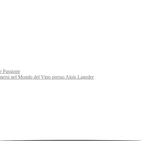
e Passione
rsi nel Mondo del Vino presso Alois Lageder