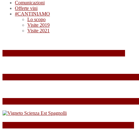
Comunicazioni
Offerte vini
#CANTINIAMO
Lo scopo
Visite 2019
Visite 2021
Summa 2026: quando il vino diventa esperienza
Summa 2025: Una Giornata Indimenticabile tra Vini,
Esperienza indimenticabile al SUMMA 2024: Un Week
SPAGNOLLI strizza l’occhio alla Valle della Marna