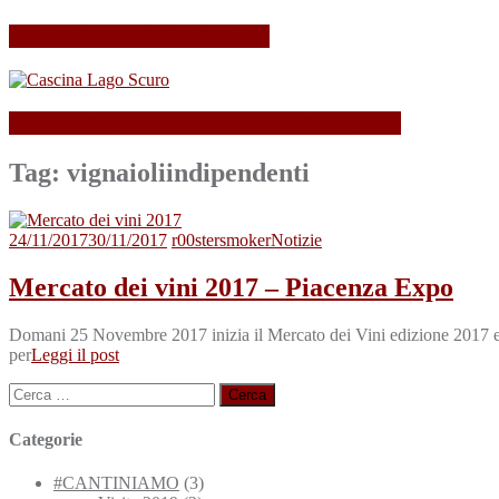
Il mio Merano Wine Festival
Cascina Lago Scuro, sei troppo (Beau)fort!
Tag:
vignaioliindipendenti
24/11/2017
30/11/2017
r00stersmoker
Notizie
Mercato dei vini 2017 – Piacenza Expo
Domani 25 Novembre 2017 inizia il Mercato dei Vini edizione 2017 e
per
Leggi il post
Ricerca
per:
Categorie
#CANTINIAMO
(3)