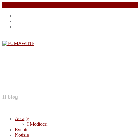
Salta
Instagram
il
profile
Facebook
contenuto
profile
Twitter
profile
FUMAWINE
Il blog
Assaggi
I Mediocri
Eventi
Notizie