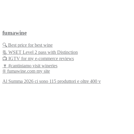
fumawine
🔍 Best price for best wine
📃 WSET Level 2 pass with Distinction
📺 IGTV for my e-commerce reviews
🍷 #cantiniamo visit wineries
® fumawine.com my site
Al Summa 2026 ci sono 115 produttori e oltre 400 v