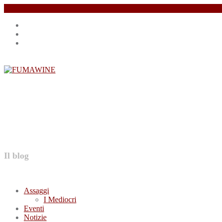
Salta
Instagram
il
profile
Facebook
contenuto
profile
Twitter
profile
FUMAWINE
Il blog
Assaggi
I Mediocri
Eventi
Notizie