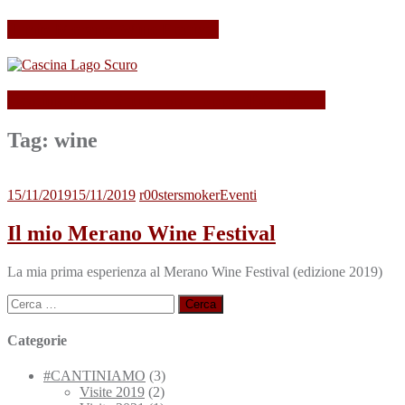
Il mio Merano Wine Festival
Cascina Lago Scuro, sei troppo (Beau)fort!
Tag:
wine
15/11/2019
15/11/2019
r00stersmoker
Eventi
Il mio Merano Wine Festival
La mia prima esperienza al Merano Wine Festival (edizione 2019)
Ricerca
per:
Categorie
#CANTINIAMO
(3)
Visite 2019
(2)