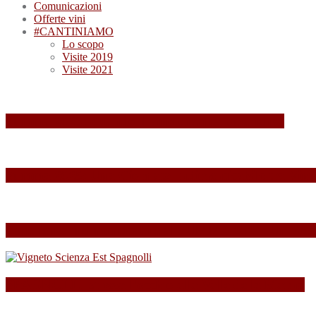
Comunicazioni
Offerte vini
#CANTINIAMO
Lo scopo
Visite 2019
Visite 2021
Summa 2026: quando il vino diventa esperienza
Summa 2025: Una Giornata Indimenticabile tra Vini,
Esperienza indimenticabile al SUMMA 2024: Un Week
SPAGNOLLI strizza l’occhio alla Valle della Marna