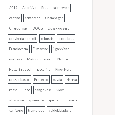
2019
Aperitivo
Brut
callmewine
cantina
centocene
Champagne
Chardonnay
DOCG
Dosaggio zero
drogheria pedrelli
el buscia
extra brut
Franciacorta
Fumawine
il gabbiano
malvasia
Metodo Classico
Nature
Nettari Etruschi
pecorino
Pinot Nero
prezzo basso
Prosecco
puglia
riserva
rosso
Rosé
sangiovese
Slow
slow wine
spumante
spumanti
tannico
territorio
trento doc
valdobbiadene