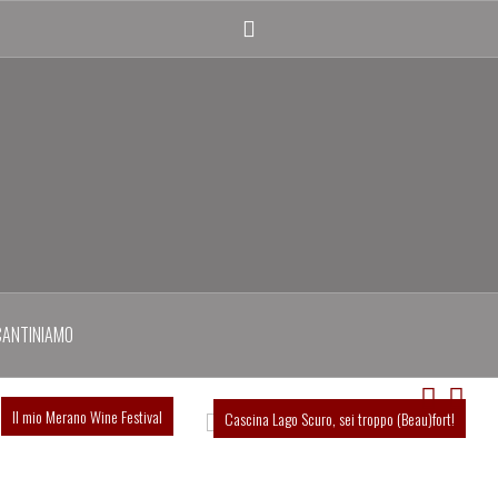
Twitter
profile
CANTINIAMO
Il mio Merano Wine Festival
Cascina Lago Scuro, sei troppo (Beau)fort!