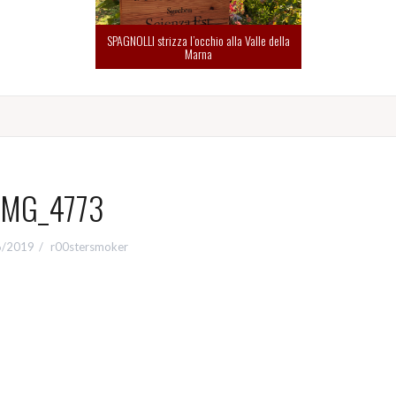
SPAGNOLLI strizza l’occhio alla Valle della
Marna
IMG_4773
6/2019
r00stersmoker