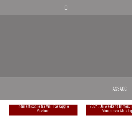
Salta
il
Instagram
contenuto
profile
ASSAGGI
Summa 2025: Una Giornata
Esperienza indimenticabi
Indimenticabile tra Vini, Paesaggi e
2024: Un Weekend Immersi 
Passione
Vino presso Alois La