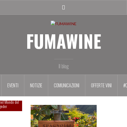
Facebook
profile
FUMAWINE
Il blog
EVENTI
NOTIZIE
COMUNICAZIONI
OFFERTE VINI
#
le al SUMMA
nel Mondo del
geder