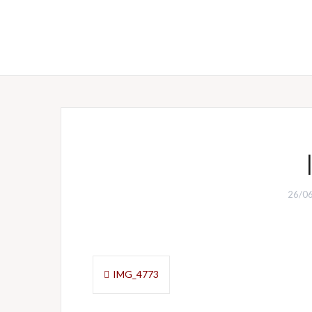
26/0
Navigazione
IMG_4773
articoli