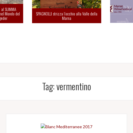
le al SUMMA
nel Mondo del
SPAGNOLLI strizza l’occhio alla Valle della
geder
Marna
Tag:
vermentino