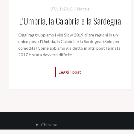
07/11/2018
Notizie
L’Umbria, la Calabria e la Sardegna
Oggi raggruppiamo i vini Slow 2019 di tre regioni in un
unico post: l’Umbria, la Calabria e la Sardegna. (Solo per
comodità) Come abbiamo già detto in altri post l’annata
2017 è stata davvero difficile
Leggi il post
Chi sono
Privacy Policy