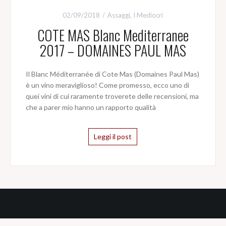
02/09/2018
Assaggi
,
I Mediocri
COTE MAS Blanc Mediterranee
2017 – DOMAINES PAUL MAS
Il Blanc Méditerranée di Cote Mas (Domaines Paul Mas)
è un vino meraviglioso! Come promesso, ecco uno di
quei vini di cui raramente troverete delle recensioni, ma
che a parer mio hanno un rapporto qualità
Leggi il post