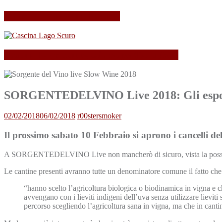
Il mio Merano Wine Festival
Cascina Lago Scuro, sei troppo (Beau)fort!
SORGENTEDELVINO Live 2018: Gli esposi
02/02/2018
06/02/2018
r00stersmoker
Il prossimo sabato 10 Febbraio si aprono i cancelli de
A SORGENTEDELVINO Live non mancherò di sicuro, vista la possibilità
Le cantine presenti avranno tutte un denominatore comune il fatto ch
“hanno scelto l’agricoltura biologica o biodinamica in vigna e c
avvengano con i lieviti indigeni dell’uva senza utilizzare lievit
percorso scegliendo l’agricoltura sana in vigna, ma che in canti