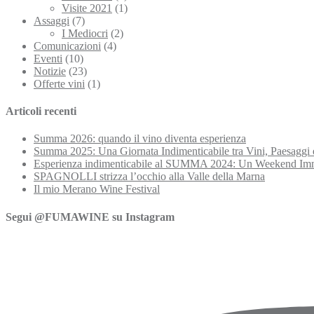
Visite 2021
(1)
Assaggi
(7)
I Mediocri
(2)
Comunicazioni
(4)
Eventi
(10)
Notizie
(23)
Offerte vini
(1)
Articoli recenti
Summa 2026: quando il vino diventa esperienza
Summa 2025: Una Giornata Indimenticabile tra Vini, Paesaggi 
Esperienza indimenticabile al SUMMA 2024: Un Weekend Imme
SPAGNOLLI strizza l’occhio alla Valle della Marna
Il mio Merano Wine Festival
Segui @FUMAWINE su Instagram