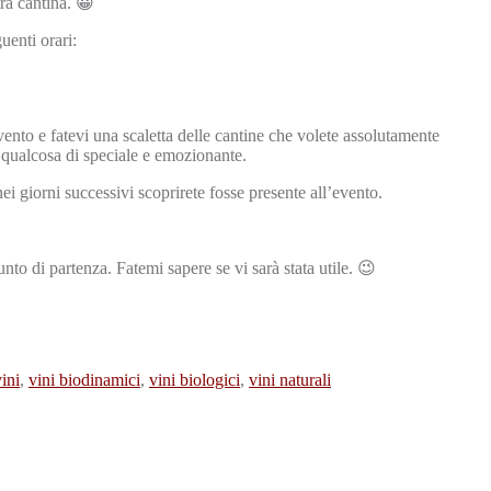
tra cantina. 😀
uenti orari:
vento e fatevi una scaletta delle cantine che volete assolutamente
 qualcosa di speciale e emozionante.
nei giorni successivi scoprirete fosse presente all’evento.
to di partenza. Fatemi sapere se vi sarà stata utile. 😉
ini
,
vini biodinamici
,
vini biologici
,
vini naturali