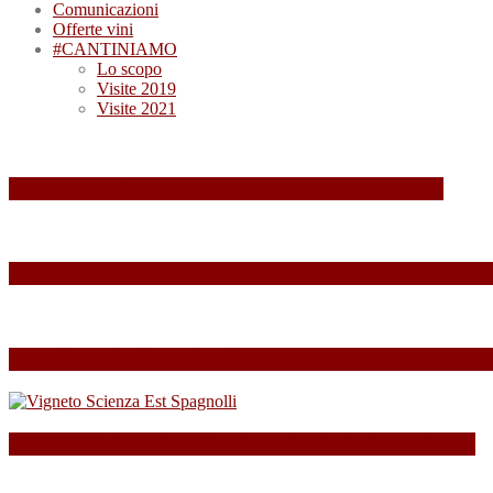
Comunicazioni
Offerte vini
#CANTINIAMO
Lo scopo
Visite 2019
Visite 2021
Summa 2026: quando il vino diventa esperienza
Summa 2025: Una Giornata Indimenticabile tra Vini,
Esperienza indimenticabile al SUMMA 2024: Un Week
SPAGNOLLI strizza l’occhio alla Valle della Marna