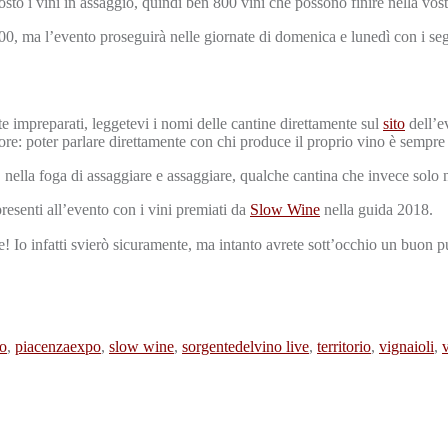
osto i vini in assaggio, quindi ben 800 vini che possono finire nella vos
00, ma l’evento proseguirà nelle giornate di domenica e lunedì con i seg
te impreparati, leggetevi i nomi delle cantine direttamente sul
sito
dell’e
ore: poter parlare direttamente con chi produce il proprio vino è sempre
i, nella foga di assaggiare e assaggiare, qualche cantina che invece solo 
presenti all’evento con i vini premiati da
Slow Wine
nella guida 2018.
Io infatti svierò sicuramente, ma intanto avrete sott’occhio un buon pun
io
,
piacenzaexpo
,
slow wine
,
sorgentedelvino live
,
territorio
,
vignaioli
,
v