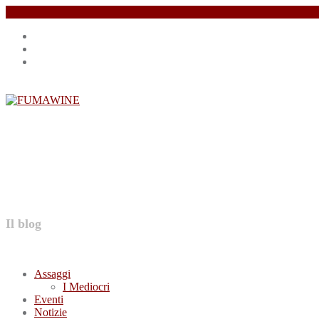
Salta
Instagram
il
profile
Facebook
contenuto
profile
Twitter
profile
FUMAWINE
Il blog
Assaggi
I Mediocri
Eventi
Notizie