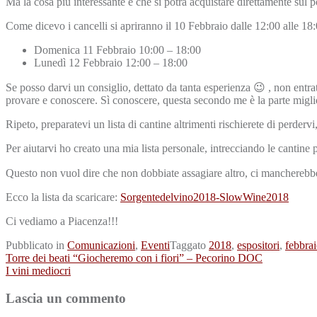
Ma la cosa più interessante è che si potrà acquistare direttamente sul p
Come dicevo i cancelli si apriranno il 10 Febbraio dalle 12:00 alle 18:
Domenica 11 Febbraio 10:00 – 18:00
Lunedì 12 Febbraio 12:00 – 18:00
Se posso darvi un consiglio, dettato da tanta esperienza 😉 , non entra
provare e conoscere. Sì conoscere, questa secondo me è la parte migli
Ripeto, preparatevi un lista di cantine altrimenti rischierete di perderv
Per aiutarvi ho creato una mia lista personale, intrecciando le cantine 
Questo non vuol dire che non dobbiate assagiare altro, ci mancherebbe! 
Ecco la lista da scaricare:
Sorgentedelvino2018-SlowWine2018
Ci vediamo a Piacenza!!!
Pubblicato in
Comunicazioni
,
Eventi
Taggato
2018
,
espositori
,
febbra
Navigazione
Torre dei beati “Giocheremo con i fiori” – Pecorino DOC
I vini mediocri
articoli
Lascia un commento